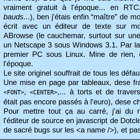
vraiment gratuit à l'époque... en RTC
bauds
...), ben j'étais enfin “maître” de m
écrit avec un éditeur de texte sur 
ABrowse (le cauchemar, surtout sur une 
un Netscape 3 sous Windows 3.1. Par la s
premier PC sous Linux. Mine de rien, c
l'époque.
Le site originel souffrait de tous les déf
Une mise en page par tableaux, dese fr
,
,... à torts et de traver
<FONT>
<CENTER>
était pas encore passés à l'euro), dese ch
Pour mettre tout ça au carré, j'ai du 
l'éditeur de source en javascript de Dotcle
de sacré bugs sur les <a name />), et pa