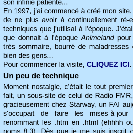
son infinie patiente...
En 1997, j'ai commencé à créé mon site. L
de ne plus avoir à continuellement ré-
techniques que j'utilisai à l'époque. J'éta
que donnait à l'époque
Animeland
pour 
très sommaire, bourré de maladresses et
bien des gens...
Pour commencer la visite,
CLIQUEZ ICI
.
Un peu de technique
Moment nostalgie, c'était le tout premie
fait, un sous-site de celui de Radio FMR,
gracieusement chez Starway, un FAI aujo
s'occupait de faire les mises-à-jou
renommant les .htm en .html (ehhhh oui
noms 8.3). Dès que je me suis inscrit 