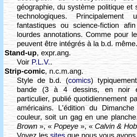
géographie, du système politique et s
technologiques. Principalement
fantastiques ou science-fiction afi
lourdes annotations. Comme pour l
peuvent être intégrés à la b.d. même
Stand-up
, expr.ang.
Voir
P.L.V.
.
Strip-comic
, n.c.m.ang.
Style de b.d. (
comics
) typiquemen
bande (3 à 4 dessins, en noir e
particulier, publié quotidiennement p
américains. L'édition du Dimanche
couleur, soit un gag en une planche
Brown
», «
Popeye
», «
Calvin & Ho
Voyez les
sites
que nous vous avons 