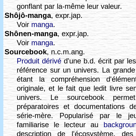
gonflant par la-même leur valeur.
Shôjô-manga
, expr.jap.
Voir
manga
.
Shônen-manga
, expr.jap.
Voir
manga
.
Sourcebook
, n.c.m.ang.
Produit dérivé
d'une b.d. écrit par le
référence sur un univers. La grande 
étant la compréhension d'élémen
originale, et le fait que ledit livre s
univers. Le sourcebook permet
préparatoires et documentations 
série-mère. Popularisé par le j
familiarise le lecteur au
backgrou
description de l'écosystème, des c