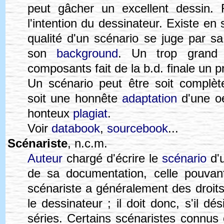
peut gâcher un excellent dessin.
l'intention du dessinateur. Existe en 
qualité d'un scénario se juge par s
son
background
. Un trop grand 
composants fait de la b.d. finale un p
Un scénario peut être soit complète
soit une honnête
adaptation
d'une oe
honteux
plagiat
.
Voir
databook
,
sourcebook
...
Scénariste
, n.c.m.
Auteur
chargé d'écrire le
scénario
d'u
de sa documentation, celle pouvant
scénariste a généralement des droits
le dessinateur ; il doit donc, s'il dés
séries. Certains scénaristes connus o