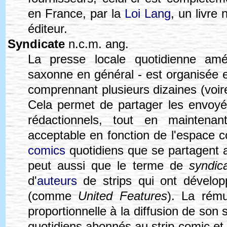
en France, par la
Loi Lang
, un livre
éditeur.
Syndicate
n.c.m. ang.
La presse locale quotidienne am
saxonne en général - est organisée
comprennant plusieurs dizaines (voire
Cela permet de partager les envoyés
rédactionnels, tout en maintenan
acceptable en fonction de l'espace
comics
quotidiens que se partagent ai
peut aussi que le terme de
syndic
d'
auteurs
de strips qui ont développ
(comme
United Features
). La rému
proportionnelle à la diffusion de son
quotidiens abonnés au strip-comic et à