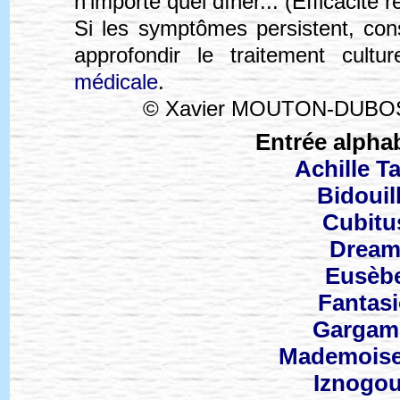
n'importe quel dîner... (Efficacité 
Si les symptômes persistent, con
approfondir le traitement cultu
médicale
.
© Xavier MOUTON-DUBOS
Entrée alpha
Achille T
Bidouil
Cubitu
Drea
Eusèb
Fantas
Gargam
Mademoise
Iznogo