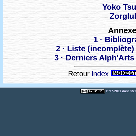
Yoko Ts
Zorglu
Annexe
1 · Bibliog
2 · Liste (incomplète)
3 · Derniers Alph'Arts
Retour
index
1997-2011 dascritch