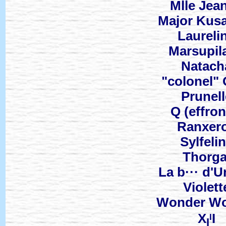
Mlle Jea
Major Kus
Laureli
Marsupil
Natach
"colonel" 
Prunell
Q (effron
Ranxer
Sylfeli
Thorga
La b··· d'U
Violett
Wonder W
X
I
I
I