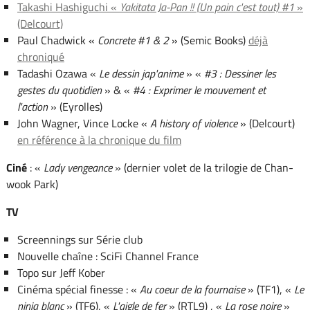
Takashi Hashiguchi «
Yakitata Ja-Pan !! (Un pain c'est tout) #1
»
(Delcourt)
Paul Chadwick «
Concrete #1 & 2
» (Semic Books)
déjà
chroniqué
Tadashi Ozawa «
Le dessin jap'anime
» «
#3 : Dessiner les
gestes du quotidien
» & «
#4 : Exprimer le mouvement et
l'action
» (Eyrolles)
John Wagner, Vince Locke «
A history of violence
» (Delcourt)
en référence à la chronique du film
Ciné
: «
Lady vengeance
» (dernier volet de la trilogie de Chan-
wook Park)
TV
Screennings sur Série club
Nouvelle chaîne : SciFi Channel France
Topo sur Jeff Kober
Cinéma spécial finesse : «
Au coeur de la fournaise
» (TF1), «
Le
ninja blanc
» (TF6), «
L'aigle de fer
» (RTL9) , «
La rose noire
»