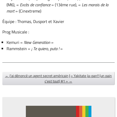
(M6), «
Excès de confiance
» (13ème rue), «
Les marais de la
mort
» (Cinextreme)
Équipe : Thomas, Dusport et Xavier
Prog Musicale :
Kemuri «
New Generation
»
Rammstein «
¡ Te quiero, puta !
»
← J'ai dénoncé un agent secret américain
|
« Yakitate Ja-pan!! (un pain
c'est tout) #1 » →