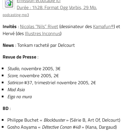
Émission écoutable ici
Durée : 1h28. Format Ogg Vorbis, 29 Mo.
podcasting mp3
Invités
:
Nicolas “Nils” Rivet
(dessinateur des
Kamafun®
) et
Hervé (des
Illustres Inconnus
)
News
: Tonkam racheté par Delcourt
Revue de Presse
:
Studio
, novembre 2005, 3€
Score
, novembre 2005, 2€
Satiricon
#37, trimestriel novembre 2005, 2€
Mad Asia
Eiga no mura
BD
:
Philippe Buchet «
Blockbuster
» (Série B, Art Of, Delcourt)
Gosho Aoyama «
Détective Conan #48
» (Kana, Dargaud)