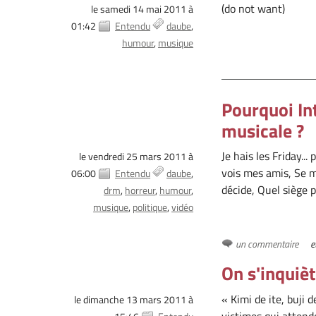
(do not want)
le samedi 14 mai 2011 à
01:42
Entendu
daube
humour
musique
Pourquoi In
musicale ?
Je hais les Friday...
le vendredi 25 mars 2011 à
vois mes amis, Se me
06:00
Entendu
daube
décide, Quel siège p
drm
horreur
humour
musique
politique
vidéo
un commentaire
e
On s'inquiè
« Kimi de ite, buji 
le dimanche 13 mars 2011 à
victimes qui attend