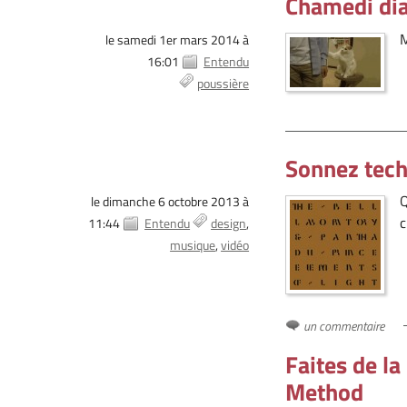
Chamedi di
M
le samedi 1er mars 2014 à
16:01
Entendu
poussière
Sonnez tec
Q
le dimanche 6 octobre 2013 à
c
11:44
Entendu
design
musique
vidéo
un commentaire
Faites de la
Method