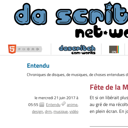
Entendu
Chroniques de disques, de musiques, de choses entendues de 
Fête de la 
Et si on libérait p
le mercredi 21 juin 2017 à
au gré de ma récolt
05:55
Entendu
anime
en plein écran. En jo
design
drm
musique
vidéo