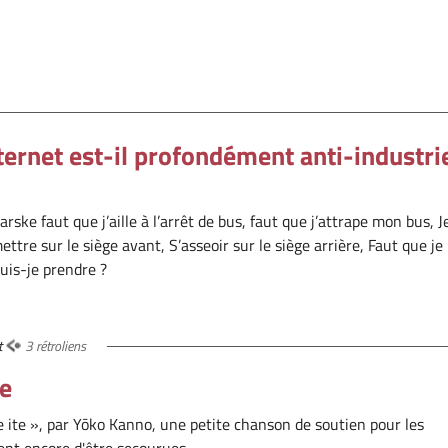
ternet est-il profondément anti-industri
 parske faut que j’aille à l’arrêt de bus, faut que j’attrape mon bus, J
ttre sur le siège avant, S’asseoir sur le siège arrière, Faut que j
uis-je prendre ?
t
3 rétroliens
te
de ite », par Yōko Kanno, une petite chanson de soutien pour les
ent encore d'être secourues.