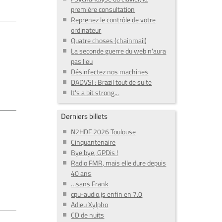
première consultation
Reprenez le contrôle de votre
ordinateur
Quatre choses (chainmail)
La seconde guerre du web n'aura
pas lieu
Désinfectez nos machines
DADVSI : Brazil tout de suite
It's a bit strong...
Derniers billets
N2HDF 2026 Toulouse
Cinquantenaire
Bye bye, GPDis !
Radio FMR, mais elle dure depuis
40 ans
…sans Frank
cpu-audio.js enfin en 7.0
Adieu Xylpho
CD de nuits