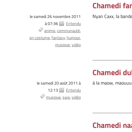
Chamedi fan
Nyan Caxx, la bande
le samedi 26 novembre 2011
à 07:36
Entendu
anime
communauté
en costume
fantasy
humour
musique
vidéo
Chamedi du
à la maow, maouuuw 
le samedi 20 août 2011 à
12:13
Entendu
musique
swe
vidéo
Chamedi na