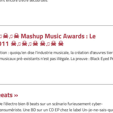
♫☠ Mashup Music Awards : Le
 2011 ☠♫☠♫☠ ☠♫☠ ☠
: quoiqu'en dise l'industrie musicale, la création d'œuvres tier
musicaux pré-existants n'est pas illégale. La preuve : Black Eyed P
eeats »
e l'électro bien 8 beats sur un scénario furieusement cyber-
onsumériste. Une BD sur un CD EP chez le label Un-je-ne-sais-quo