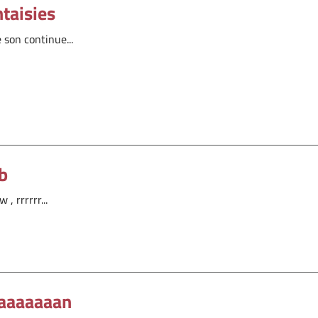
taisies
 son continue...
b
, rrrrrr...
aaaaaaan