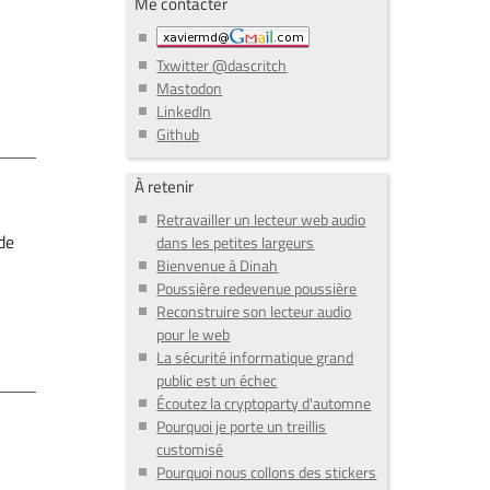
Me contacter
Txwitter @dascritch
Mastodon
LinkedIn
Github
À retenir
Retravailler un lecteur web audio
de
dans les petites largeurs
Bienvenue à Dinah
Poussière redevenue poussière
Reconstruire son lecteur audio
pour le web
La sécurité informatique grand
public est un échec
Écoutez la cryptoparty d'automne
Pourquoi je porte un treillis
customisé
Pourquoi nous collons des stickers