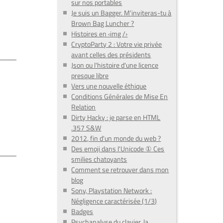
sur nos portables
Je suis un Bagger. M'inviteras-tu à
Brown Bag Luncher ?
Histoires en ‹img /›
CryptoParty 2 : Votre vie privée
avant celles des présidents
Json ou l'histoire d'une licence
presque libre
Vers une nouvelle éthique
Conditions Générales de Mise En
Relation
Dirty Hacky : je parse en HTML
.357 S&W
2012, fin d'un monde du web ?
Des emoji dans l'Unicode ① Ces
smilies chatoyants
Comment se retrouver dans mon
blog
Sony, Playstation Network :
Négligence caractérisée (1/3)
Badges
Psychanalyse du clavier, la