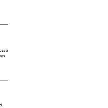
ces à
eas.
i.