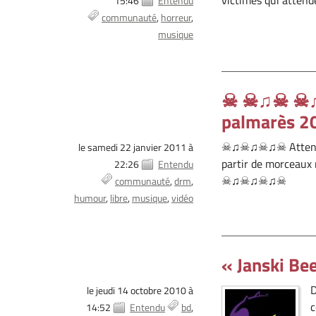
15:46
Entendu
communauté
horreur
musique
☠ ☠♫☠ ☠♫☠
palmarès
☠♫☠♫☠♫☠ Attention 
le samedi 22 janvier 2011 à
partir de morceaux 
22:26
Entendu
☠♫☠♫☠♫☠
communauté
drm
humour
libre
musique
vidéo
« Janski Be
D
le jeudi 14 octobre 2010 à
c
14:52
Entendu
bd