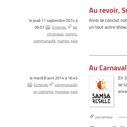
Au revoir, 
Ainsi se conclut n
le jeudi 11 septembre 2014 à
un tout autre show
06:57
Entendu
bd
chronique
comics
communauté
manga
swe
Au Carnaval
En 2
le mardi 8 avril 2014 à 16:45
se t
Entendu
communauté
enre
en costume
musique
swe
une annexe