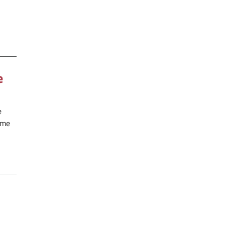
e
e
e me