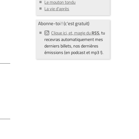
Le mouton tondu
La vie d'après
Abonne-toi ! (c'est gratuit)
Clique ici, et, magie du
RSS
, tu
recevras automatiquement mes
derniers billets, nos dernières
émissions (en podcast et mp3 !).