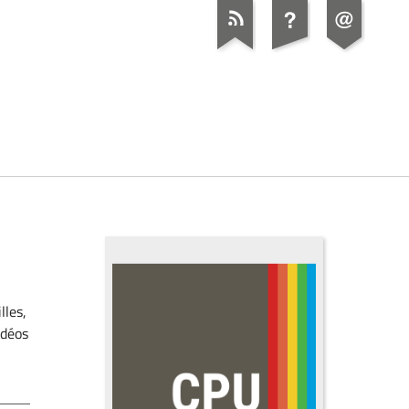
lles,
idéos