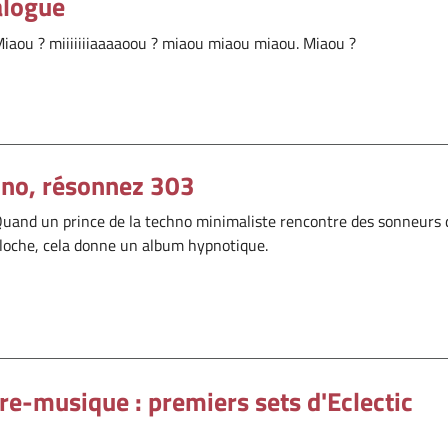
alogue
iaou ? miiiiiiiaaaaoou ? miaou miaou miaou. Miaou ?
hno, résonnez 303
uand un prince de la techno minimaliste rencontre des sonneurs 
loche, cela donne un album hypnotique.
 re-musique : premiers sets d'Eclectic