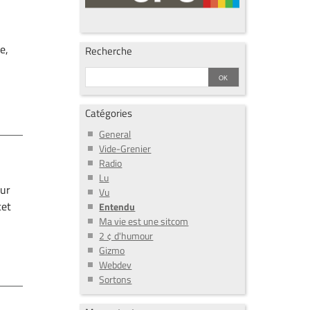
e,
Recherche
Catégories
General
Vide-Grenier
Radio
Lu
our
Vu
cet
Entendu
Ma vie est une sitcom
2 ¢ d'humour
Gizmo
Webdev
Sortons