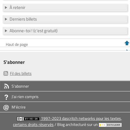
À retenir
Derniers billets
Abonne-toi ! (c'est gratuit)
Haut de page
S'abonner
Fil des billets
S'abonner
J'ai rien compris
M'écrire
1997-2023 dascritch networks pour les textes,
certains droits réservés
/ Blog architecturé sur un