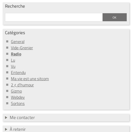
Recherche
Catégories
General
Vide-Grenier
Radio
Lu
Vu
Entendu
Ma vie est une sitcom
2 ¢ d'humour
Gizmo
Webdev
Sortons
Me contacter
À retenir