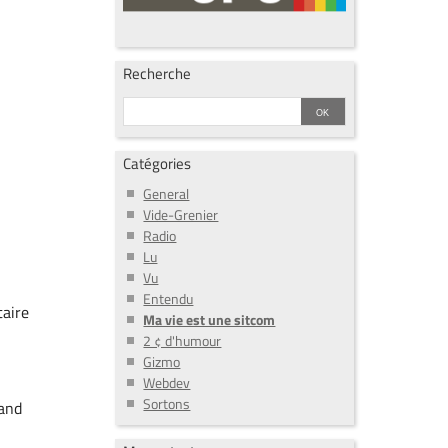
Recherche
Catégories
General
Vide-Grenier
Radio
Lu
Vu
Entendu
taire
Ma vie est une sitcom
2 ¢ d'humour
e
Gizmo
Webdev
Sortons
uand