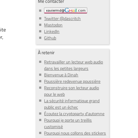
Me contacter
Txwitter @dascritch
Mastodon
ite
LinkedIn
r,
Github
À retenir
Retravailler un lecteur web audio
dans les petites largeurs
Bienvenue à Dinah
Poussière redevenue poussière
Reconstruire son lecteur audio
pour le web
La sécurité informatique grand
public est un échec
Écoutez la cryptoparty d'automne
Pourquoi je porte un treillis
customisé
Pourquoi nous collons des stickers