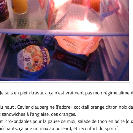
Je suis en plein travaux, ça n'est vraiment pas mon régime alimen
u haut : Caviar d'aubergine (j'adore), cocktail orange citron noix d
s sandwiches à l'anglaise, des oranges.
lat ´cro-ondables pour la pause de midi, salade de thon en boîte (q
méchants. ça pue un max au bureau), et réconfort du sportif.