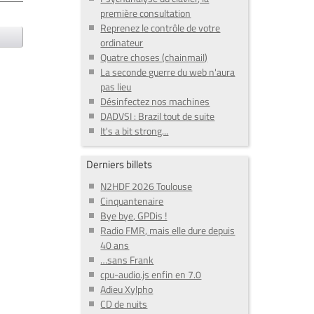
première consultation
Reprenez le contrôle de votre
ordinateur
Quatre choses (chainmail)
La seconde guerre du web n'aura
pas lieu
Désinfectez nos machines
DADVSI : Brazil tout de suite
It's a bit strong...
Derniers billets
N2HDF 2026 Toulouse
Cinquantenaire
Bye bye, GPDis !
Radio FMR, mais elle dure depuis
40 ans
…sans Frank
cpu-audio.js enfin en 7.0
Adieu Xylpho
CD de nuits