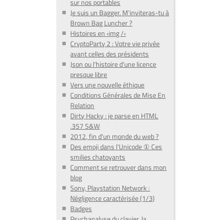
sur nos portables
Je suis un Bagger. M'inviteras-tu à
Brown Bag Luncher ?
Histoires en ‹img /›
CryptoParty 2 : Votre vie privée
avant celles des présidents
Json ou l'histoire d'une licence
presque libre
Vers une nouvelle éthique
Conditions Générales de Mise En
Relation
Dirty Hacky : je parse en HTML
.357 S&W
2012, fin d'un monde du web ?
Des emoji dans l'Unicode ① Ces
smilies chatoyants
Comment se retrouver dans mon
blog
Sony, Playstation Network :
Négligence caractérisée (1/3)
Badges
Psychanalyse du clavier, la