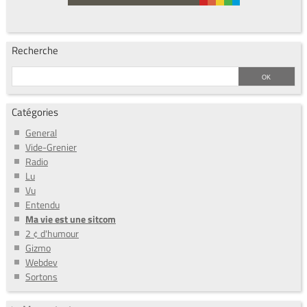
Recherche
Catégories
General
Vide-Grenier
Radio
Lu
Vu
Entendu
Ma vie est une sitcom
2 ¢ d'humour
Gizmo
Webdev
Sortons