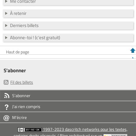
Me contacter
À retenir
Derniers billets
Abonne-toi ! (c'est gratuit)
Haut de page
S'abonner
Fil des billets
S'abonner
J'ai rien compris
M'écrire
1997-2023 dascritch networks pour les textes,
certains droits réservés
/ Blog architecturé sur un