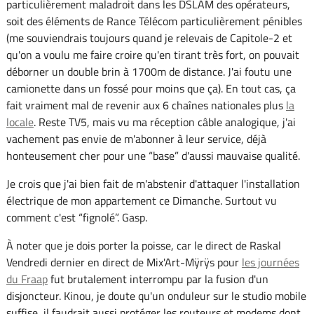
particulièrement maladroit dans les DSLAM des opérateurs,
soit des éléments de Rance Télécom particulièrement pénibles
(me souviendrais toujours quand je relevais de Capitole-2 et
qu'on a voulu me faire croire qu'en tirant très fort, on pouvait
déborner un double brin à 1700m de distance. J'ai foutu une
camionette dans un fossé pour moins que ça). En tout cas, ça
fait vraiment mal de revenir aux 6 chaînes nationales plus
la
locale
. Reste TV5, mais vu ma réception câble analogique, j'ai
vachement pas envie de m'abonner à leur service, déjà
honteusement cher pour une “base” d'aussi mauvaise qualité.
Je crois que j'ai bien fait de m'abstenir d'attaquer l'installation
électrique de mon appartement ce Dimanche. Surtout vu
comment c'est “fignolé”. Gasp.
À noter que je dois porter la poisse, car le direct de Raskal
Vendredi dernier en direct de Mix'Art-Mÿrÿs pour
les journées
du Fraap
fut brutalement interrompu par la fusion d'un
disjoncteur. Kinou, je doute qu'un onduleur sur le studio mobile
suffise, il faudrait aussi protéger les routeurs et modems dont