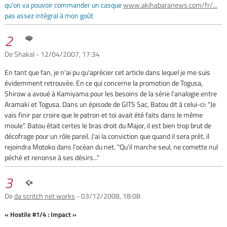
qu'on va pouvoir commander un casque
www.akihabaranews.com/fr/...
pas assez intégral à mon goût
2
De Shakal - 12/04/2007, 17:34
En tant que fan, je n'ai pu qu'aprécier cet article dans lequel je me suis
évidemment retrouvée. En ce qui concerne la promotion de Togusa,
Shirow a avoué à Kamiyama pour les besoins de la série l'analogie entre
Aramaki et Togusa. Dans un épisode de GITS Sac, Batou dit à celui-ci: "Je
vais finir par croire que le patron et toi avait été faits dans le même
moule". Batou était certes le bras droit du Major, il est bien trop brut de
décofrage pour un rôle pareil. J'ai la conviction que quand il sera prêt, il
rejoindra Motoko dans l'océan du net. "Qu'il marche seul, ne comette nul
péché et renonse à ses désirs..."
3
De
da scritch net works
- 03/12/2008, 18:08
« Hostile #1/4 : Impact »