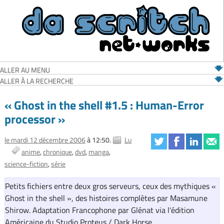
ALLER AU MENU
ALLER À LA RECHERCHE
« Ghost in the shell #1.5 : Human-Error
processor »
le mardi 12 décembre 2006
à 12:50.
Lu
anime
chronique
dvd
manga
science-fiction
série
Petits fichiers entre deux gros serveurs, ceux des mythiques «
Ghost in the shell », des histoires complètes par Masamune
Shirow. Adaptation Francophone par Glénat via l'édition
Américaine du Studio Proteus / Dark Horse.