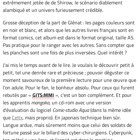
extrêmement jetée de de Shirow, le scénario diablement
alambiqué et un univers furieusement crédible.
Grosse déception de la part de Glénat : les pages couleurs sont
en noir et blanc, et alors que les autres livres français sont en
format comics, cet album est dans le format original, taille A5.
Pas pratique pour le ranger avec les autres. Sans compter que
les planches sont une fois de plus inversées. Quel intérêt ?
J'ai mis le temps avant de le lire. Je voulais le découvrir petit à
petit, tel une denrée rare et précieuse ; pouvoir déguster ce
moment savoureux de la première lecture pour une œuvre que
l'on adule. Pour le fan, le bonheur absolu. Pour ceux qui furent
rebutés par «
GITS:MMI
», c'est un bon complément. Et pour
les apprentis
mangaka
, un cd-rom avec une version
d'évaluation du logiciel
Comic-studio Aqua
(dans la même idée
que
Celtx
, mais proprio). En japonais technique bien sûr.
Langue ardue, mais sûrement moins que celui des soldats de
fortune passé sur le billard des cyber-chirurgiens. Cyberpunk,
ton métal a une âme, et l'esprit est dans la machine.