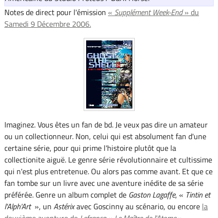
Notes de direct pour l'émission
«
Supplément Week-End
» du
Samedi 9 Décembre 2006.
Imaginez. Vous êtes un fan de bd. Je veux pas dire un amateur
ou un collectionneur. Non, celui qui est absolument fan d'une
certaine série, pour qui prime l'histoire plutôt que la
collectionite aiguë. Le genre série révolutionnaire et cultissime
qui n'est plus entretenue. Ou alors pas comme avant. Et que ce
fan tombe sur un livre avec une aventure inédite de sa série
préférée. Genre un album complet de
Gaston Lagaffe
, «
Tintin et
l'Alph'Art
», un
Astérix
avec Goscinny au scénario, ou encore
la
deuxième aventure de
Lefrancq
«
Le Maître de l'Atome
»
.