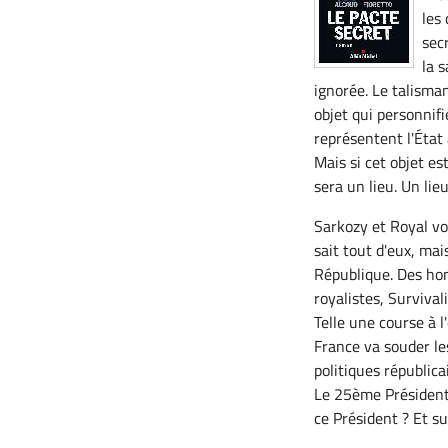
les
sec
la 
ignorée. Le talisma
objet qui personnif
représentent l'État
Mais si cet objet est
sera un lieu. Un lie
Sarkozy et Royal vo
sait tout d'eux, mai
République. Des hom
royalistes, Survival
Telle une course à l
France va souder le
politiques républic
Le 25ème Président 
ce Président ? Et su