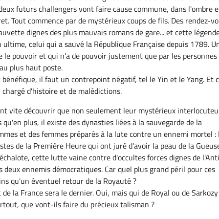
 deux futurs challengers vont faire cause commune, dans l'ombre e
ret. Tout commence par de mystérieux coups de fils. Des rendez-vo
sauvette dignes des plus mauvais romans de gare... et cette légend
n ultime, celui qui a sauvé la République Française depuis 1789. U
ie le pouvoir et qui n'a de pouvoir justement que par les personnes
 au plus haut poste.
 bénéfique, il faut un contrepoint négatif, tel le Yin et le Yang. Et 
u chargé d'histoire et de malédictions.
nt vite découvrir que non seulement leur mystérieux interlocuteu
s qu'en plus, il existe des dynasties liées à la sauvegarde de la
mes et des femmes préparés à la lute contre un ennemi mortel : 
istes de la Première Heure qui ont juré d'avoir la peau de la Gueus
'échalote, cette lutte vaine contre d'occultes forces dignes de l'Ant
s deux ennemis démocratiques. Car quel plus grand péril pour ces
ains qu'un éventuel retour de la Royauté ?
de la France sera le dernier. Oui, mais qui de Royal ou de Sarkozy
rtout, que vont-ils faire du précieux talisman ?