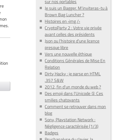
sur nos portables
tre
Je suis un Bagger. M'inviteras-tu à
e
Brown Bag Luncher ?
 non
Histoires en ‹img /›
êmes.
CryptoParty 2 : Votre vie privée
avant celles des présidents
Json ou l'histoire d'une licence
presque libre
Vers une nouvelle éthique
Conditions Générales de Mise En
ition
Relation
Dirty Hacky : je parse en HTML
.357 S&W
2012, fin d'un monde du web ?
Des emoji dans l'Unicode ① Ces
smilies chatoyants
Comment se retrouver dans mon
blog
Sony, Playstation Network :
Négligence caractérisée (1/3)
Badges
Psychanalyse du clavier, la