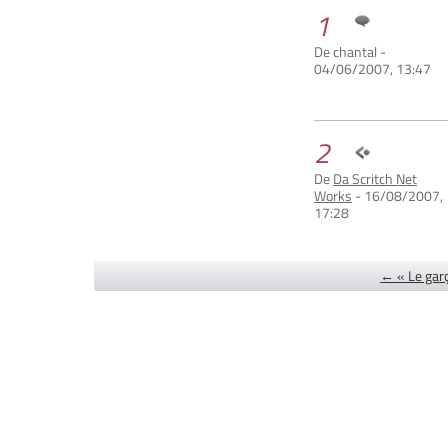
1
De chantal -
04/06/2007, 13:47
2
De
Da Scritch Net
Works
- 16/08/2007,
17:28
← « Le garç