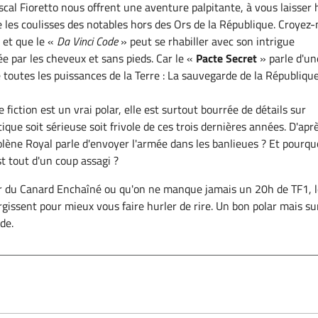
scal Fioretto nous offrent une aventure palpitante, à vous laisser 
e les coulisses des notables hors des Ors de la République. Croyez
 et que le «
Da Vinci Code
» peut se rhabiller avec son intrigue
ée par les cheveux et sans pieds. Car le «
Pacte Secret
» parle d'un
e toutes les puissances de la Terre : La sauvegarde de la Républiqu
e fiction est un vrai polar, elle est surtout bourrée de détails sur
itique soit sérieuse soit frivole de ces trois dernières années. D'apr
lène Royal parle d'envoyer l'armée dans les banlieues ? Et pourqu
t tout d'un coup assagi ?
ur du Canard Enchaîné ou qu'on ne manque jamais un 20h de TF1, 
rgissent pour mieux vous faire hurler de rire. Un bon polar mais su
de.