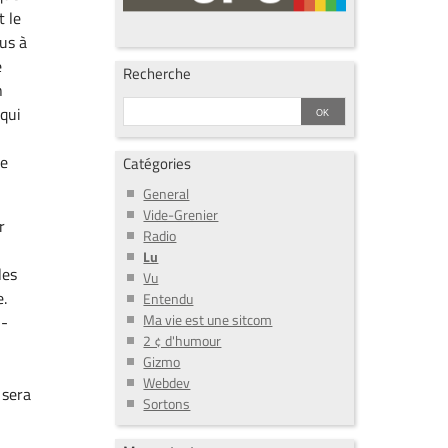
t le
us à
e
Recherche
n
 qui
ce
Catégories
General
Vide-Grenier
r
Radio
Lu
les
Vu
e.
Entendu
Ma vie est une sitcom
i-
2 ¢ d'humour
Gizmo
Webdev
 sera
Sortons