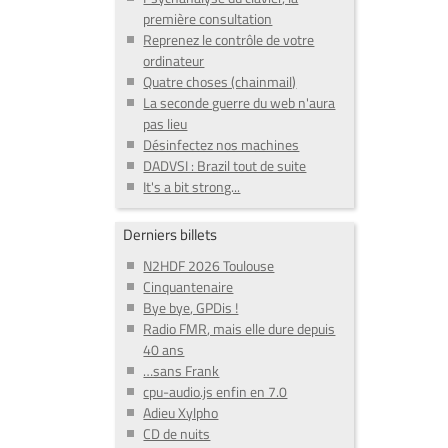
première consultation
Reprenez le contrôle de votre
ordinateur
Quatre choses (chainmail)
La seconde guerre du web n'aura
pas lieu
Désinfectez nos machines
DADVSI : Brazil tout de suite
It's a bit strong...
Derniers billets
N2HDF 2026 Toulouse
Cinquantenaire
Bye bye, GPDis !
Radio FMR, mais elle dure depuis
40 ans
…sans Frank
cpu-audio.js enfin en 7.0
Adieu Xylpho
CD de nuits