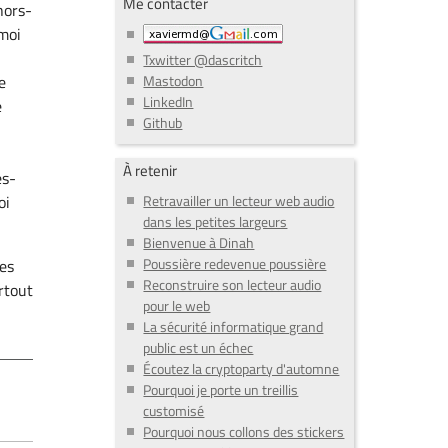
Me contacter
hors-
-moi
Txwitter @dascritch
Mastodon
e
LinkedIn
e
Github
À retenir
ès-
Retravailler un lecteur web audio
oi
dans les petites largeurs
Bienvenue à Dinah
Poussière redevenue poussière
les
Reconstruire son lecteur audio
rtout
pour le web
La sécurité informatique grand
public est un échec
Écoutez la cryptoparty d'automne
Pourquoi je porte un treillis
customisé
Pourquoi nous collons des stickers