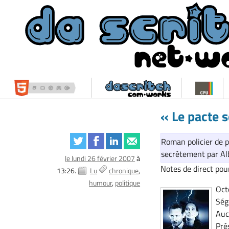
« Le pacte s
Roman policier de p
secrètement par Al
le lundi 26 février 2007
à
Notes de direct pou
13:26.
Lu
chronique
humour
politique
Oct
Ség
Auc
Pré