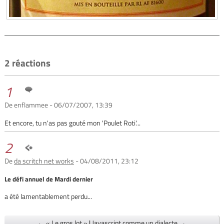
2 réactions
1
De enflammee - 06/07/2007, 13:39
Et encore, tu n'as pas gouté mon 'Poulet Roti'...
2
De
da scritch net works
- 04/08/2011, 23:12
Le défi annuel de Mardi dernier
a été lamentablement perdu...
← « Le gros lot »
|
Javascript comme un dialecte →