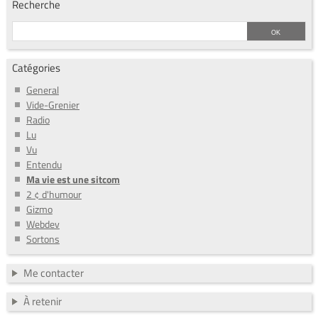
Recherche
Catégories
General
Vide-Grenier
Radio
Lu
Vu
Entendu
Ma vie est une sitcom
2 ¢ d'humour
Gizmo
Webdev
Sortons
Me contacter
À retenir