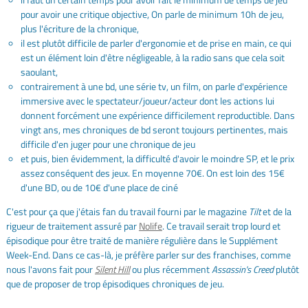
pour avoir une critique objective, On parle de minimum 10h de jeu,
plus l'écriture de la chronique,
il est plutôt difficile de parler d'ergonomie et de prise en main, ce qui
est un élément loin d'être négligeable, à la radio sans que cela soit
saoulant,
contrairement à une bd, une série tv, un film, on parle d'expérience
immersive avec le spectateur/joueur/acteur dont les actions lui
donnent forcément une expérience difficilement reproductible. Dans
vingt ans, mes chroniques de bd seront toujours pertinentes, mais
difficile d'en juger pour une chronique de jeu
et puis, bien évidemment, la difficulté d'avoir le moindre SP, et le prix
assez conséquent des jeux. En moyenne 70€. On est loin des 15€
d'une BD, ou de 10€ d'une place de ciné
C'est pour ça que j'étais fan du travail fourni par le magazine
Tilt
et de la
rigueur de traitement assuré par
Nolife
. Ce travail serait trop lourd et
épisodique pour être traité de manière régulière dans le Supplément
Week-End. Dans ce cas-là, je préfère parler sur des franchises, comme
nous l'avons fait pour
Silent Hill
ou plus récemment
Assassin's Creed
plutôt
que de proposer de trop épisodiques chroniques de jeu.