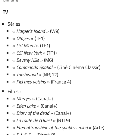
TV
Séries :
«
Harper's Island
» (W9)
«
Otages
» (TF1)
«
CSI Miami
» (TF1)
«
CSI New York
» (TF1)
«
Beverly Hills
» (M6)
«
Commando Spatial
» (Ciné Cinéma Classic)
«
Torchwood
» (NRJ12)
«
Fiel mes voisins
» (France 4)
Films :
«
Martyrs
» (Canal+)
«
Eden Lake
» (Canal+)
«
Diary of the dead
» (Canal+)
«
La route de l'Ouest
» (RTL9)
«
Eternal Sunshine of the spotless mind
» (Arte)
«
F. I. S. T.
» (Direct 8)