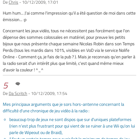
De
Chris
- 10/12/2009, 17:01
Hum hum... J'ai comme l'impression qu'il a été question de moi dans cette
émission... :p
Concernant les jeux vidéo, tous ne nécessitent pas forcément que l'on
dépense des sommes colossales en matériel, pour preuve les petits
bijoux que nous présente chaque semaine Nicolas Robin dans son Temps
Perdu (tous les mardis dans 101%, visibles en VoD via le service Nolife
Online - Comment ça, je fais de la pub ? ). Mais je reconnais qu'en parler à
la radio serait d'un intérêt plus que limité, c'est quand même mieux
d'avoir la couleur ! ^_^
5
De
Da Scritch
- 10/12/2009, 17:54
Mes principaux arguments que je sors hors-antenne concernant la
difficulté d'une chronique de jeu vidéo à la radio :
beaucoup trop de jeux ne sont dispos que sur d'uniques plateformes
(rien n'est plus frustrant pour qui vient de se ruiner à une Wii qu'on lui
parle de Wipeout ou de Braid),
il faut un certain temps pour avoir fait le minimum de temps de jeu