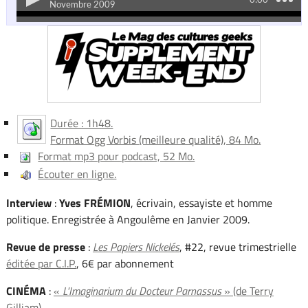
Durée : 1h48.
Format Ogg Vorbis (meilleure qualité), 84 Mo.
Format mp3 pour podcast, 52 Mo.
Écouter en ligne.
Interview
:
Yves FRÉMION
, écrivain, essayiste et homme
politique. Enregistrée à Angoulême en Janvier 2009.
Revue de presse
:
Les Papiers Nickelés
, #22, revue trimestrielle
éditée par C.I.P.
, 6€ par abonnement
CINÉMA
:
«
L'Imaginarium du Docteur Parnassus
» (de Terry
Gilliam)