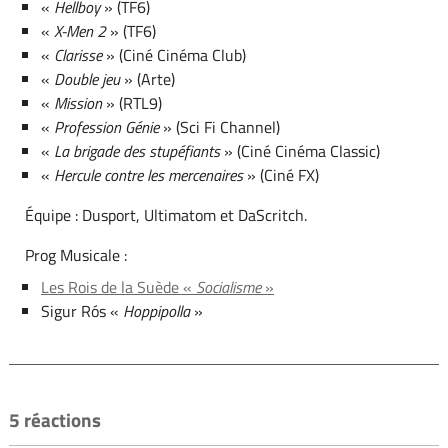
«
Hellboy
» (TF6)
«
X-Men 2
» (TF6)
«
Clarisse
» (Ciné Cinéma Club)
«
Double jeu
» (Arte)
«
Mission
» (RTL9)
«
Profession Génie
» (Sci Fi Channel)
«
La brigade des stupéfiants
» (Ciné Cinéma Classic)
«
Hercule contre les mercenaires
» (Ciné FX)
Équipe : Dusport, Ultimatom et DaScritch.
Prog Musicale :
Les Rois de la Suède «
Socialisme
»
Sigur Rós «
Hoppipolla
»
5 réactions