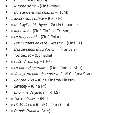
«
A toute allure
» (Ciné Polar)
«
Du silence et des ombres
» (TCM)
«
Justice sous tutelle
» (Canal+)
«
Dr. Jekyll et Mr. Hyde
» (Sci Fi Channel)
«
Impostor
» (Ciné Cinéma Frisson)
«
Le traquenard
» (Ciné Polar)
«
Les mutants de la St Sylvestre
» (Ciné FX)
«
Des serpents dans l'avion
» (France 2)
«
Top Secret
» (Comédie)
«
Police Academy
» (TF6)
«
La porte du paradis
» (Ciné Cinéma Star)
«
Voyage au bout de l'enfer
» (Ciné Cinéma Star)
«
Pancho Villa
» (Ciné Cinéma Classic)
«
Serenity
» (Ciné FX)
«
L'homme de guerre
» (RTL9)
«
The controller
» (NT1)
«
Lili Marleen
» (Ciné Cinéma Club)
«
Donnie Darko
» (Arte)