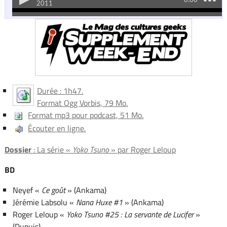
Durée : 1h47.
Format Ogg Vorbis, 79 Mo.
Format mp3 pour podcast, 51 Mo.
Écouter en ligne.
Dossier
: La série «
Yoko Tsuno
» par Roger Leloup
BD
Neyef «
Ce goût
» (Ankama)
Jérémie Labsolu «
Nana Huxe #1
» (Ankama)
Roger Leloup «
Yoko Tsuno #25 : La servante de Lucifer
»
(Dupuis)