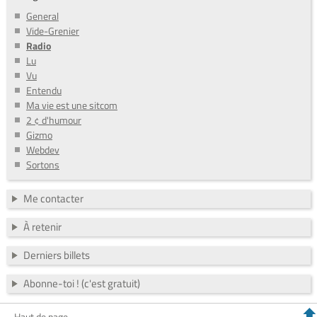
General
Vide-Grenier
Radio
Lu
Vu
Entendu
Ma vie est une sitcom
2 ¢ d'humour
Gizmo
Webdev
Sortons
Me contacter
À retenir
Derniers billets
Abonne-toi ! (c'est gratuit)
Haut de page