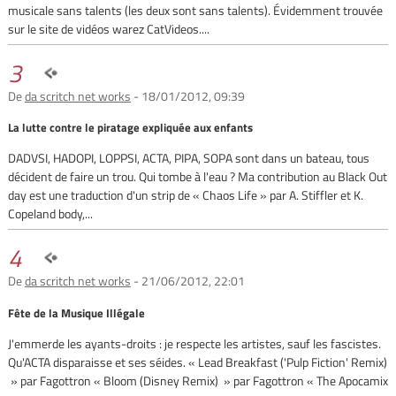
musicale sans talents (les deux sont sans talents). Évidemment trouvée
sur le site de vidéos warez CatVideos....
3
De
da scritch net works
- 18/01/2012, 09:39
La lutte contre le piratage expliquée aux enfants
DADVSI, HADOPI, LOPPSI, ACTA, PIPA, SOPA sont dans un bateau, tous
décident de faire un trou. Qui tombe à l'eau ? Ma contribution au Black Out
day est une traduction d'un strip de « Chaos Life » par A. Stiffler et K.
Copeland body,...
4
De
da scritch net works
- 21/06/2012, 22:01
Fête de la Musique Illégale
J'emmerde les ayants-droits : je respecte les artistes, sauf les fascistes.
Qu'ACTA disparaisse et ses séides. « Lead Breakfast ('Pulp Fiction' Remix)
» par Fagottron « Bloom (Disney Remix) » par Fagottron « The Apocamix