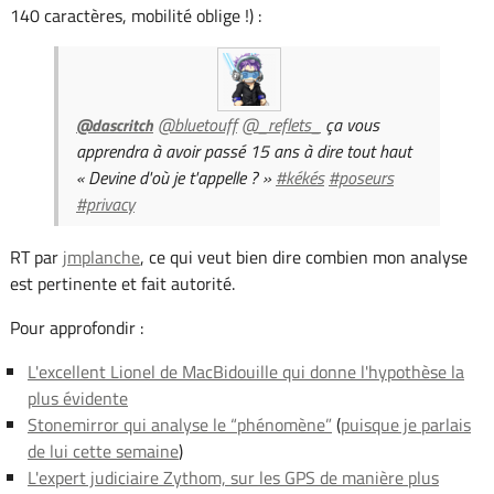
140 caractères, mobilité oblige !) :
@bluetouff
@_reflets_
ça vous
@dascritch
apprendra à avoir passé 15 ans à dire tout haut
« Devine d'où je t'appelle ? »
#kékés
#poseurs
#privacy
RT par
jmplanche
, ce qui veut bien dire combien mon analyse
est pertinente et fait autorité.
Pour approfondir :
L'excellent Lionel de MacBidouille qui donne l'hypothèse la
plus évidente
Stonemirror qui analyse le “phénomène”
(
puisque je parlais
de lui cette semaine
)
L'expert judiciaire Zythom, sur les GPS de manière plus