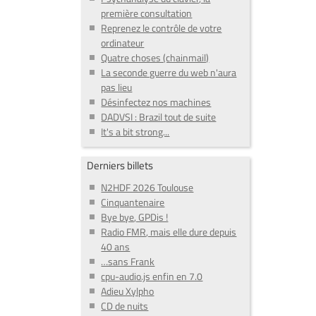
première consultation
Reprenez le contrôle de votre
ordinateur
Quatre choses (chainmail)
La seconde guerre du web n'aura
pas lieu
Désinfectez nos machines
DADVSI : Brazil tout de suite
It's a bit strong...
Derniers billets
N2HDF 2026 Toulouse
Cinquantenaire
Bye bye, GPDis !
Radio FMR, mais elle dure depuis
40 ans
…sans Frank
cpu-audio.js enfin en 7.0
Adieu Xylpho
CD de nuits