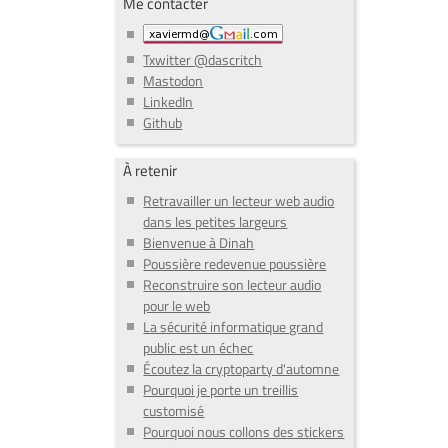
Me contacter
Txwitter @dascritch
Mastodon
LinkedIn
Github
À retenir
Retravailler un lecteur web audio
dans les petites largeurs
Bienvenue à Dinah
Poussière redevenue poussière
Reconstruire son lecteur audio
pour le web
La sécurité informatique grand
public est un échec
Écoutez la cryptoparty d'automne
Pourquoi je porte un treillis
customisé
Pourquoi nous collons des stickers