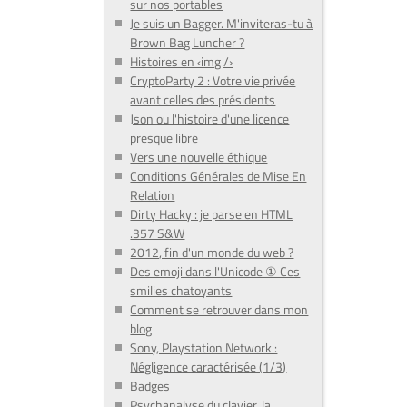
sur nos portables
Je suis un Bagger. M'inviteras-tu à
Brown Bag Luncher ?
Histoires en ‹img /›
CryptoParty 2 : Votre vie privée
avant celles des présidents
Json ou l'histoire d'une licence
presque libre
Vers une nouvelle éthique
Conditions Générales de Mise En
Relation
Dirty Hacky : je parse en HTML
.357 S&W
2012, fin d'un monde du web ?
Des emoji dans l'Unicode ① Ces
smilies chatoyants
Comment se retrouver dans mon
blog
Sony, Playstation Network :
Négligence caractérisée (1/3)
Badges
Psychanalyse du clavier, la