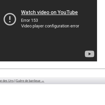
ue des Uns
|
Guère de banlieue →