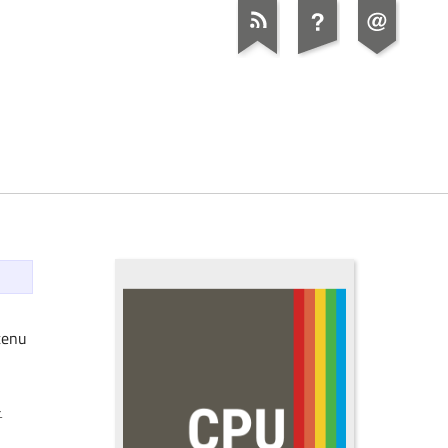
tenu
-