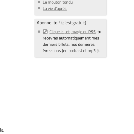
Le mouton tondu
La vie d'après
Abonne-toi ! (c'est gratuit)
Clique ici, et, magie du
RSS
, tu
recevras automatiquement mes
derniers billets, nos dernières
émissions (en podcast et mp3 !).
la