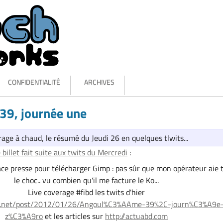
CONFIDENTIALITÉ
ARCHIVES
39, journée une
ge à chaud, le résumé du Jeudi 26 en quelques tlwits...
 billet fait suite aux twits du Mercredi
:
space presse pour télécharger Gimp : pas sûr que mon opérateur aie 
le choc.. vu combien qu'il me facture le Ko...
Live coverage #fibd les twits d'hier
tch.net/post/2012/01/26/Angoul%C3%AAme-39%2C-journ%C3%A9e
z%C3%A9ro
et les articles sur
http://actuabd.com