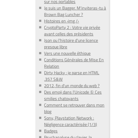
sur nos portables
Je suis un Bagger. M'inviteras-tu à
Brown Bag Luncher ?
Histoires en ‹img /›
CryptoParty 2 : Votre vie privée
avant celles des présidents
Json ou l'histoire d'une licence
presque libre
Vers une nouvelle éthique
Conditions Générales de Mise En
Relation
Dirty Hacky : je parse en HTML
.357 S&W
2012, fin d'un monde du web ?
Des emoji dans l'Unicode ① Ces
smilies chatoyants
Comment se retrouver dans mon
blog
Sony, Playstation Network :
Négligence caractérisée (1/3)
Badges
Psychanalyse du clavier, la