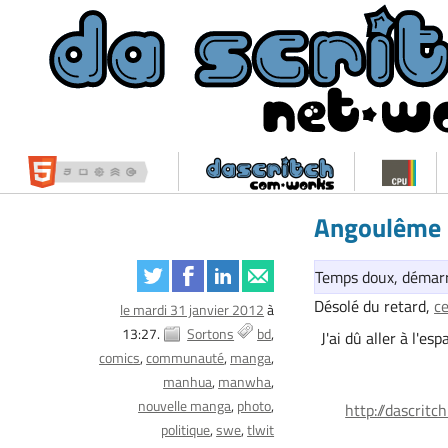
Angoulême 
Temps doux, démarra
Désolé du retard,
ce
le mardi 31 janvier 2012
à
13:27.
Sortons
bd
J'ai dû aller à l'e
comics
communauté
manga
manhua
manwha
nouvelle manga
photo
http://dascri
politique
swe
tlwit