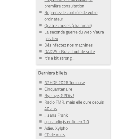
première consultation
Reprenez le contrôle de votre
ordinateur
Quatre choses (chainmail)
La seconde guerre du web n'aura
pas lieu
Désinfectez nos machines
DADVSI : Brazil tout de suite
It's a bit strong...
Derniers billets
N2HDF 2026 Toulouse
Cinquantenaire
Bye bye, GPDis !
Radio FMR, mais elle dure depuis
40 ans
…sans Frank
cpu-audio.js enfin en 7.0
Adieu Xylpho
CD de nuits