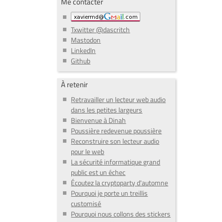
Me contacter
Txwitter @dascritch
Mastodon
LinkedIn
Github
À retenir
Retravailler un lecteur web audio
dans les petites largeurs
Bienvenue à Dinah
Poussière redevenue poussière
Reconstruire son lecteur audio
pour le web
La sécurité informatique grand
public est un échec
Écoutez la cryptoparty d'automne
Pourquoi je porte un treillis
customisé
Pourquoi nous collons des stickers