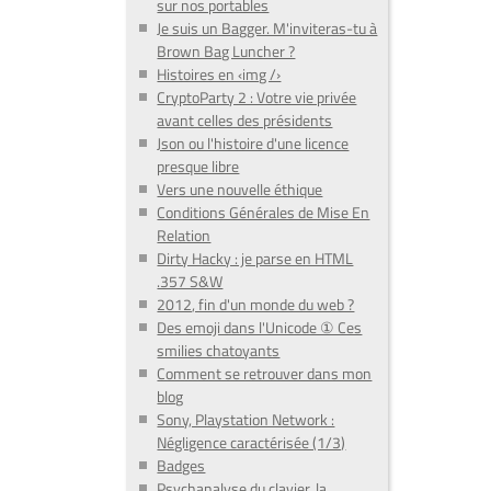
sur nos portables
Je suis un Bagger. M'inviteras-tu à
Brown Bag Luncher ?
Histoires en ‹img /›
CryptoParty 2 : Votre vie privée
avant celles des présidents
Json ou l'histoire d'une licence
presque libre
Vers une nouvelle éthique
Conditions Générales de Mise En
Relation
Dirty Hacky : je parse en HTML
.357 S&W
2012, fin d'un monde du web ?
Des emoji dans l'Unicode ① Ces
smilies chatoyants
Comment se retrouver dans mon
blog
Sony, Playstation Network :
Négligence caractérisée (1/3)
Badges
Psychanalyse du clavier, la