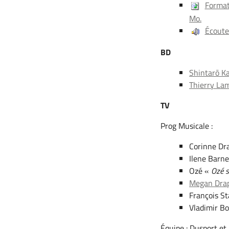
Format
Mo.
Écouter
BD
Shintarō K
Thierry Lam
TV
Prog Musicale :
Corinne Dr
Ilene Barn
Ozé «
Ozé 
Megan Dra
François St
Vladimir B
Équipe : Dusport et