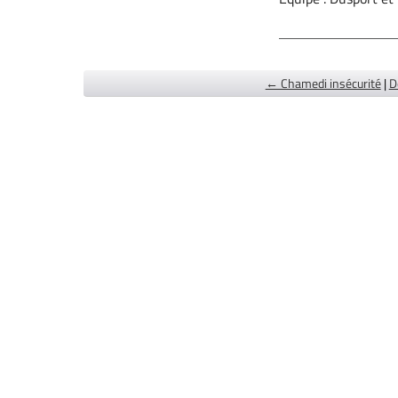
← Chamedi insécurité
|
D