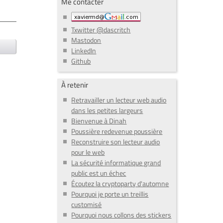
Me contacter
Txwitter @dascritch
Mastodon
LinkedIn
Github
À retenir
Retravailler un lecteur web audio
dans les petites largeurs
Bienvenue à Dinah
Poussière redevenue poussière
Reconstruire son lecteur audio
pour le web
La sécurité informatique grand
public est un échec
Écoutez la cryptoparty d'automne
Pourquoi je porte un treillis
customisé
Pourquoi nous collons des stickers