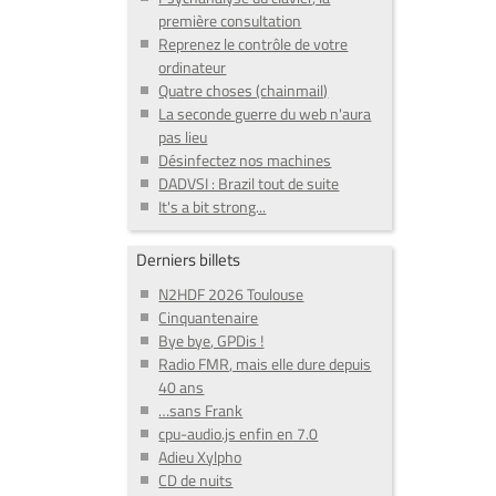
première consultation
Reprenez le contrôle de votre
ordinateur
Quatre choses (chainmail)
La seconde guerre du web n'aura
pas lieu
Désinfectez nos machines
DADVSI : Brazil tout de suite
It's a bit strong...
Derniers billets
N2HDF 2026 Toulouse
Cinquantenaire
Bye bye, GPDis !
Radio FMR, mais elle dure depuis
40 ans
…sans Frank
cpu-audio.js enfin en 7.0
Adieu Xylpho
CD de nuits