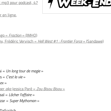
 mp3 pour podcast, 47
 en ligne.
ago «
Fraction
» (IMHO)
y, Frédéric Vervisch «
Hell West #1 : Frontier Force
» (Sandawe)
ai «
Un long tour de magie
»
es «
C'est la vie
»
sex
»
per
aka
Jessica Paré «
Zou Bisou Bisou
»
aal «
Lâcher l'affaire
»
ozar «
Super Mythoman
»
 DaScritch