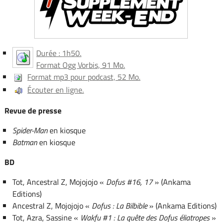
Durée : 1h50.
Format Ogg Vorbis, 91 Mo.
Format mp3 pour podcast, 52 Mo.
Écouter en ligne.
Revue de presse
Spider-Man
en kiosque
Batman
en kiosque
BD
Tot, Ancestral Z, Mojojojo «
Dofus #16, 17
» (Ankama
Editions)
Ancestral Z, Mojojojo «
Dofus : La Bilbible
» (Ankama Editions)
Tot, Azra, Sassine «
Wakfu #1 : La quête des Dofus éliatropes
»