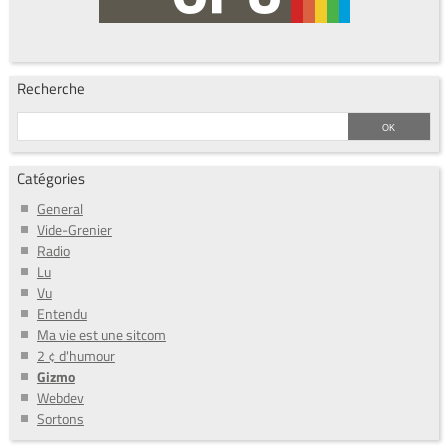
Recherche
Catégories
General
Vide-Grenier
Radio
Lu
Vu
Entendu
Ma vie est une sitcom
2 ¢ d'humour
Gizmo
Webdev
Sortons