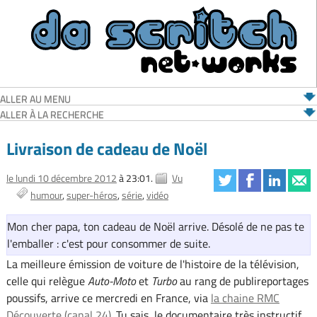
ALLER AU MENU
ALLER À LA RECHERCHE
Livraison de cadeau de Noël
le lundi 10 décembre 2012
à 23:01.
Vu
humour
super-héros
série
vidéo
Mon cher papa, ton cadeau de Noël arrive. Désolé de ne pas te
l'emballer : c'est pour consommer de suite.
La meilleure émission de voiture de l'histoire de la télévision,
celle qui relègue
Auto-Moto
et
Turbo
au rang de publireportages
poussifs, arrive ce mercredi en France, via
la chaine RMC
Découverte (canal 24)
. Tu sais, le documentaire très instructif