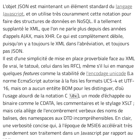
L'objet JSON est maintenant un élément standard du
langage
Javascript
, et on utilise très couramment cette notation pour
faire des structures de données en NoSQL. Il a tellement
supplanté le XML, que l'on ne parle plus depuis des années
d'appels AJAX, mais XHR. Ce qui est complètement débile,
puisqu'on y a toujours le XML dans l'abréviation, et toujours
pas JSON.
Il est d'une simplicité de mise en place proverbiale face au XML
(le vrai, le tatoué, celui dans les RFC), même s'il lui en manque
quelques
features
comme la stabilité de
l'encodage unicode
(La
norme EcmaScript autorise à la fois les formats UCS-4 et UTF-
16, mais on a aucun entête BOM pour les distinguer, d'où
l'usage alourdi de la notation C
), un mode d'échappée ou
\0x
binaire comme le CDATA, les commentaires et le stylage XSLT ;
mais cela allège de l'encombrement verbeux des noms de
balises, des namespaces aux DTD incompréhensibles. En clair,
une verbosité concise qui, à l'époque de MSIE6 accélérait très
grandement son traitement dans un Javascript par rapport au