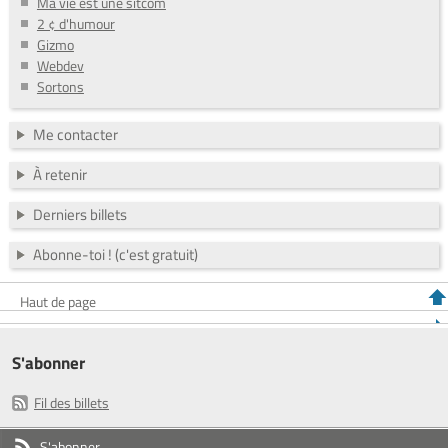
Ma vie est une sitcom
2 ¢ d'humour
Gizmo
Webdev
Sortons
Me contacter
À retenir
Derniers billets
Abonne-toi ! (c'est gratuit)
Haut de page
S'abonner
Fil des billets
S'abonner