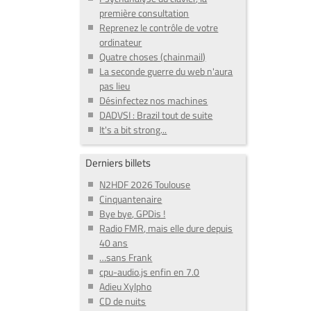
première consultation
Reprenez le contrôle de votre
ordinateur
Quatre choses (chainmail)
La seconde guerre du web n'aura
pas lieu
Désinfectez nos machines
DADVSI : Brazil tout de suite
It's a bit strong...
Derniers billets
N2HDF 2026 Toulouse
Cinquantenaire
Bye bye, GPDis !
Radio FMR, mais elle dure depuis
40 ans
…sans Frank
cpu-audio.js enfin en 7.0
Adieu Xylpho
CD de nuits