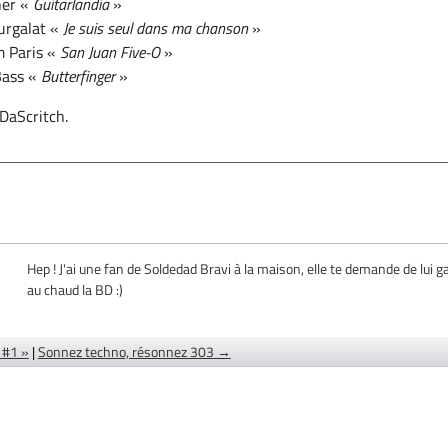
ner «
Guitarlandia
»
urgalat «
Je suis seul dans ma chanson
»
m Paris «
San Juan Five-O
»
Bass «
Butterfinger
»
 DaScritch.
Hep ! J'ai une fan de Soldedad Bravi à la maison, elle te demande de lui g
au chaud la BD :)
 #1 »
|
Sonnez techno, résonnez 303 →