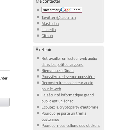
Me contacter
Txwitter @dascritch
Mastodon
LinkedIn
Github
À retenir
Retravailler un lecteur web audio
dans les petites largeurs
Bienvenue à Dinah
Poussière redevenue poussière
arder
Reconstruire son lecteur audio
pour le web
La sécurité informatique grand
public est un échec
Écoutez la cryptoparty d'automne
Pourquoi je porte un treillis
customisé
Pourquoi nous collons des stickers