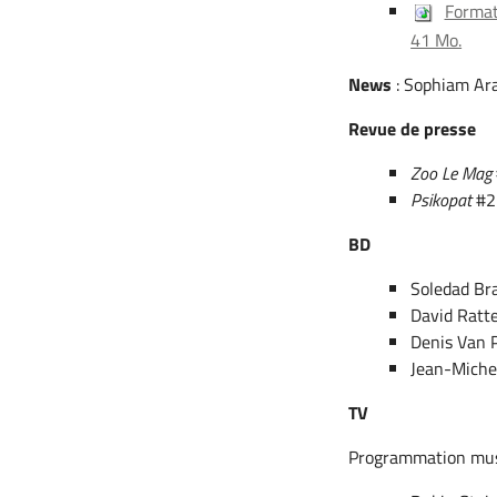
Format
41 Mo.
News
: Sophiam Ara
Revue de presse
Zoo Le Mag
Psikopat
#25
BD
Soledad Br
David Ratt
Denis Van 
Jean-Michel
TV
Programmation mus