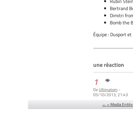
Rubin Stei
Bertrand B
Dimitri fro
Bomb the 
Équipe : Dusport et
une réaction
1
De
Ultimatom
-
05/10/2013, 21:43
← « Media Entity