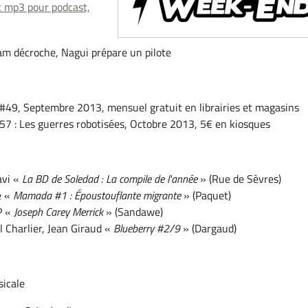
 mp3 pour podcast,
m décroche, Nagui prépare un pilote
#49, Septembre 2013, mensuel gratuit en librairies et magasins
7 : Les guerres robotisées, Octobre 2013, 5€ en kiosques
avi «
La BD de Soledad : La compile de l'année
» (Rue de Sèvres)
e «
Mamada #1 : Époustouflante migrante
» (Paquet)
P «
Joseph Carey Merrick
» (Sandawe)
 Charlier, Jean Giraud «
Blueberry #2/9
» (Dargaud)
icale