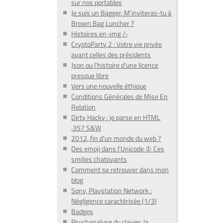
sur nos portables
Je suis un Bagger. M'inviteras-tu à
Brown Bag Luncher ?
Histoires en ‹img /›
CryptoParty 2 : Votre vie privée
avant celles des présidents
Json ou l'histoire d'une licence
presque libre
Vers une nouvelle éthique
Conditions Générales de Mise En
Relation
Dirty Hacky : je parse en HTML
.357 S&W
2012, fin d'un monde du web ?
Des emoji dans l'Unicode ① Ces
smilies chatoyants
Comment se retrouver dans mon
blog
Sony, Playstation Network :
Négligence caractérisée (1/3)
Badges
Psychanalyse du clavier, la