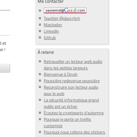
Me contacter
Txwitter @dascritch
Mastodon
LinkedIn
Github
é et
ir !
À retenir
Retravailler un lecteur web audio
dans les petites largeurs
Bienvenue à Dinah
Poussière redevenue poussière
Reconstruire son lecteur audio
pour le web
La sécurité informatique grand
public est un échec
Écoutez la cryptoparty d'automne
Pourquoi je porte un treillis
customisé
Pourquoi nous collons des stickers