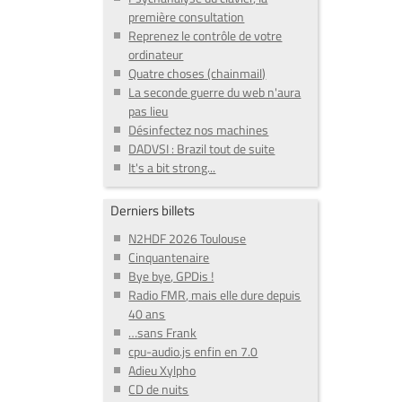
première consultation
Reprenez le contrôle de votre
ordinateur
Quatre choses (chainmail)
La seconde guerre du web n'aura
pas lieu
Désinfectez nos machines
DADVSI : Brazil tout de suite
It's a bit strong...
Derniers billets
N2HDF 2026 Toulouse
Cinquantenaire
Bye bye, GPDis !
Radio FMR, mais elle dure depuis
40 ans
…sans Frank
cpu-audio.js enfin en 7.0
Adieu Xylpho
CD de nuits