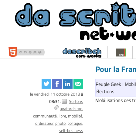
Pour la Fra
Peuple Geek ! Mobili
élections !
le vendredi 11 octobre 2013
à
Mobilisations des t
08:31.
Sortons
avatardisme
communauté
libre
mobilité
ordinateur
photo
politique
self-business