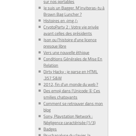
sur nos portables
Je suis un Bagger. M'inviteras-tu à
Brown Bag Luncher ?
Histoires en ‹img /›
CryptoParty 2 : Votre vie privée
avant celles des présidents
Json ou l'histoire d'une licence
presque libre
Vers une nouvelle éthique
Conditions Générales de Mise En
Relation
Dirty Hacky : je parse en HTML
.357 S&W
2012, fin d'un monde du web ?
Des emoji dans l'Unicode ① Ces
smilies chatoyants
Comment se retrouver dans mon
blog
Sony, Playstation Network :
Négligence caractérisée (1/3)
Badges
Psychanalyse du clavier, la