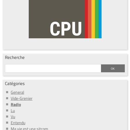
Recherche
Catégories
General
Vide-Grenier
Radio
Lu
Vu
Entendu
Ma vie est une sitcom