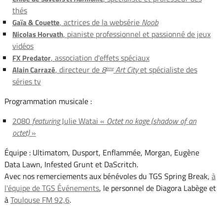
thés
, actrices de la websérie
Noob
Gaïa & Couette
, pianiste professionnel et passionné de jeux
Nicolas Horvath
vidéos
, association d'effets spéciaux
FX Predator
, directeur de
8
Art City
et spécialiste des
Alain Carrazé
ème
séries tv
Programmation musicale :
2080
featuring
Julie Watai «
Octet no kage (shadow of an
octet)
»
Équipe : Ultimatom, Dusport, Enflammée, Morgan, Eugène
Data Lawn, Infested Grunt et DaScritch.
Avec nos remerciements aux bénévoles du TGS Spring Break,
à
l'équipe de TGS Événements
, le personnel de Diagora Labège et
à
Toulouse FM 92,6
.