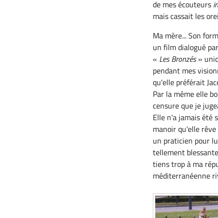
de mes écouteurs
i
mais cassait les or
Ma mère... Son form
un film dialogué pa
«
Les Bronzés
» uniq
pendant mes vision
qu'elle préférait J
Par la même elle bo
censure que je juge
Elle n'a jamais été 
manoir qu'elle rêve 
un praticien pour lu
tellement blessante 
tiens trop à ma rép
méditerranéenne ri