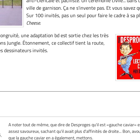
anti-cléricale et pacifiste. Un cérémonie civile... dans
ville de garnison. Ça ne s'invente pas. Et vous savez q
Sur 100 invités, pas un seul pour faire le cadre à sa p
Cheese.
congruité, une adaptation bd est sortie chez les très
ns Jungle. Étonnement, ce collectif tient la route,
es dessinateurs invités.
A noter tout de même, que dire de Desproges qu'il est «gauche caviar» e
assez savoureux, sachant qu'il avait plus d'affinités de droite... Bon, av
,
que la gauche caviar en a également, mettons.