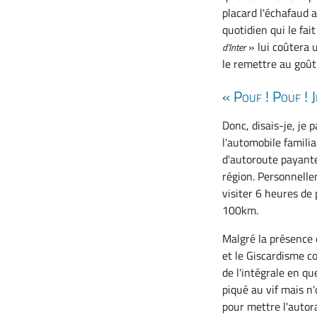
placard l'échafaud a
quotidien qui le fai
» lui coûtera u
d'Inter
le remettre au goût 
« Pouf ! Pouf ! 
Donc, disais-je, je 
l'automobile familia
d'autoroute payante,
région. Personnelle
visiter 6 heures de 
100km.
Malgré la présence 
et le Giscardisme c
de l'intégrale en q
piqué au vif mais n
pour mettre l'autor