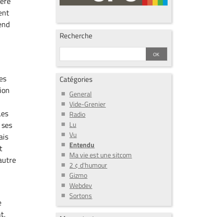
ière
ent
end
Recherche
a
es
Catégories
ion
General
Vide-Grenier
Les
Radio
Lu
 ses
Vu
ais
Entendu
t
Ma vie est une sitcom
 autre
2 ¢ d'humour
Gizmo
Webdev
Sortons
e
t,