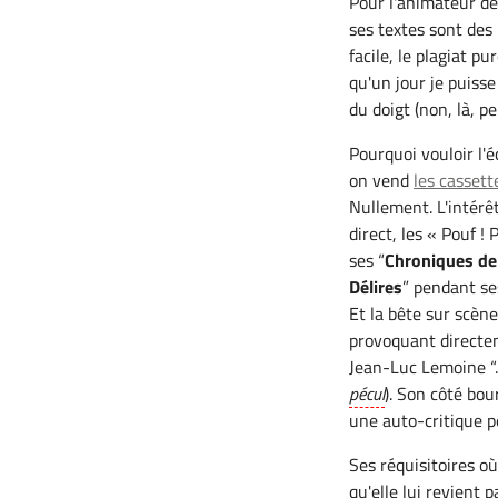
Pour l'animateur de r
ses textes sont des 
facile, le plagiat pu
qu'un jour je puiss
du doigt (non, là, 
Pourquoi vouloir l'
on vend
les casset
Nullement. L'intérê
direct, les « Pouf !
ses “
Chroniques de 
Délires
” pendant ses
Et la bête sur scèn
provoquant directem
Jean-Luc Lemoine “.
pécul
). Son côté bo
une auto-critique p
Ses réquisitoires où
qu'elle lui revient 