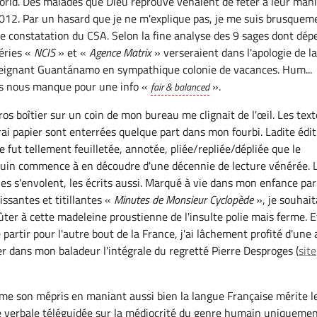
rld. Des malades que Dieu réprouve venaient de fêter à leur man
012. Par un hasard que je ne m'explique pas, je me suis brusquem
e constatation du CSA. Selon la fine analyse des 9 sages dont dép
éries «
NCIS
» et «
Agence Matrix
» verseraient dans l'apologie de l
peignant Guantánamo en sympathique colonie de vacances. Hum...
s nous manque pour une info «
».
fair & balanced
ros boîtier sur un coin de mon bureau me clignait de l'œil. Les text
rai papier sont enterrées quelque part dans mon fourbi. Ladite édit
e fut tellement feuilletée, annotée, pliée/repliée/dépliée que le
uin commence à en découdre d'une décennie de lecture vénérée. 
les s'envolent, les écrits aussi. Marqué à vie dans mon enfance par
issantes et titillantes «
Minutes de Monsieur Cyclopède
», je souhait
ûter à cette madeleine proustienne de l'insulte polie mais ferme. E
 partir pour l'autre bout de la France, j'ai lâchement profité d'une
per dans mon baladeur l'intégrale du regretté Pierre Desproges (
site
me son mépris en maniant aussi bien la langue Française mérite l
e verbale téléguidée sur la médiocrité du genre humain uniquemen