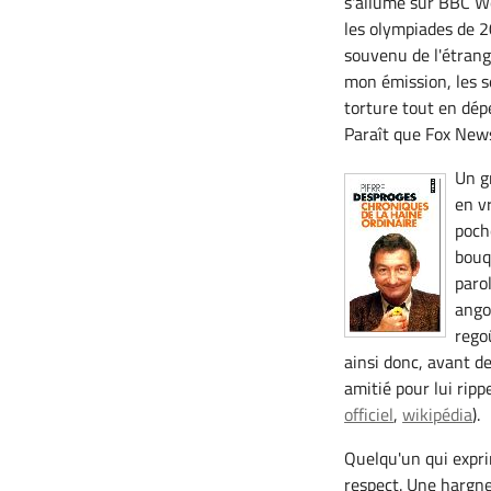
s'allume sur BBC Wo
les olympiades de 2
souvenu de l'étrang
mon émission, les s
torture tout en dé
Paraît que Fox New
Un g
en v
poch
bouq
paro
ango
rego
ainsi donc, avant de
amitié pour lui rip
officiel
,
wikipédia
).
Quelqu'un qui expri
respect. Une hargn