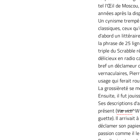
tel l'Œil de Moscou,
années après la dis
Un cynisme trempé d
classiques, ceux qu
d'abord un littérair
la phrase de 25 lig
triple du Scrabble 
délicieux en radio ca
bref un déclameur q
vernaculaires, Pier
usage qui ferait ro
La grossièreté se m
Ensuite, il fut joui
Ses descriptions d'a
présent (
Væ victi
^
guette). Il arrivait
déclamer son papier
passion comme il le