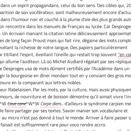
 dans un esprit propagandaire, celui du bon sens. Des cibles qui, 2
parition de son vociférateur, sont malheureusement encore d'actua
ans l'humour noir et couché à la plume d'oie des plus grands aut
'on rencontre dans les manuels de Français au lycée. Car Desproge
e. Un écrivain maniant la citation latine délicieusement approximat
nes de long façon Proust mais qui fait rire, dégaine des mots compt
révélant la richesse de notre langue. Des papiers particulièrement
r titillant l'esprit, éveillant l'oreille qui restait trop souvent
“en co
ui allume l'auditeur. Là où Michel Audiard régalait par ses répliqu
re Desproges usa de mots dûment certifiés par l'Académie dans un
ugir la bourgeoise en dîner mondain tout en y conviant des gros mo
esure en la comparant aux lettres nobles.
sseur Rabelaisien. Par les mots, par la culture, mais aussi physique
mours, de nourriture et de boisson démontre qu'il aimait vivre l'in
W^W
Cave cane
^W^W
Carpe diem
... d'ailleurs le syndrome carpien m
 à le faire partager par ses textes. Savoir manier son vocabulaire et
 au micro n'est pas donné à tout le monde. Arriver à faire passer 
 faisait est suffisamment rare pour vous rendre accro.