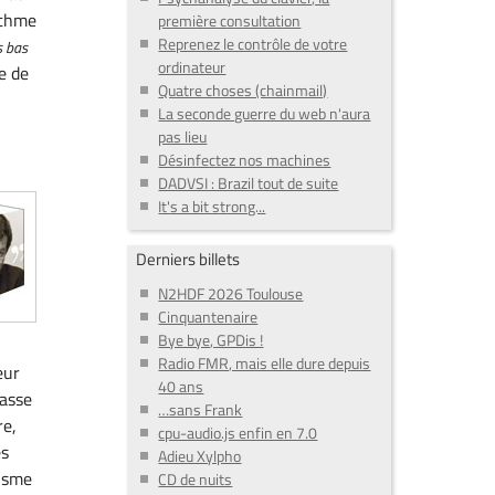
rythme
première consultation
Reprenez le contrôle de votre
s bas
ordinateur
e de
Quatre choses (chainmail)
La seconde guerre du web n'aura
pas lieu
Désinfectez nos machines
DADVSI : Brazil tout de suite
It's a bit strong...
Derniers billets
N2HDF 2026 Toulouse
Cinquantenaire
Bye bye, GPDis !
Radio FMR, mais elle dure depuis
eur
40 ans
lasse
…sans Frank
re,
cpu-audio.js enfin en 7.0
es
Adieu Xylpho
tisme
CD de nuits