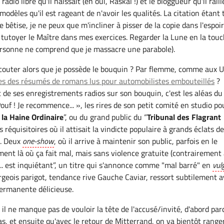
adio libre qu'il haïssait (eh oui, Raskal !) et le bloggueur qu'il raill
modèles qu'il est rageant de n'avoir les qualités. La citation étant 
re bêtise, je ne peux que m'incliner à pisser de la copie dans l'espoi
e tutoyer le Maître dans mes exercices. Regarder la Lune en la tou
personne ne comprend que je massacre une parabole).
écouter alors que je possède le bouquin ? Par flemme, comme aux 
tes des résumés de romans lus pour automobilistes embouteillés
?
t de ses enregistrements radios sur son bouquin, c'est les aléas du
 Pouf ! Je recommence... », les rires de son petit comité en studio po
la Haine Ordinaire
”, ou du grand public du “
Tribunal des Flagrant
 réquisitoires où il attisait la vindicte populaire à grands éclats de 
e. Deux
one-show
, où il arrive à maintenir son public, parfois en le
ent là où ça fait mal, mais sans violence gratuite (contrairement
.. est inquiétant”, un titre qui s'annonce comme "mal barré" en
vul
urgeois parigot, tendance rive Gauche Caviar, ressort subtilement 
ermanente délicieuse.
 il ne manque pas de vouloir la tête de l'accusé/invité, d'abord par
pas, et ensuite qu'avec le retour de Mitterrand, on va bientôt range