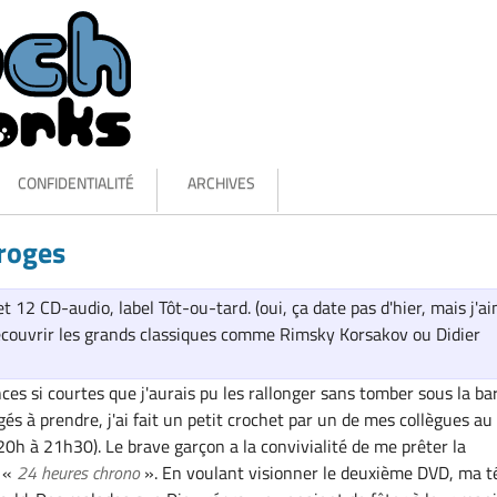
CONFIDENTIALITÉ
ARCHIVES
roges
et 12 CD-audio, label Tôt-ou-tard. (oui, ça date pas d'hier, mais j'a
écouvrir les grands classiques comme Rimsky Korsakov ou Didier
es si courtes que j'aurais pu les rallonger sans tomber sous la ba
és à prendre, j'ai fait un petit crochet par un de mes collègues au 
, 20h à 21h30). Le brave garçon a la convivialité de me prêter la
e «
24 heures chrono
». En voulant visionner le deuxième DVD, ma t