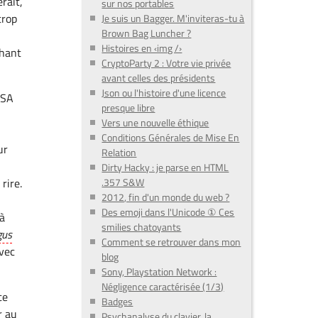
erait,
sur nos portables
trop
Je suis un Bagger. M'inviteras-tu à
Brown Bag Luncher ?
r
Histoires en ‹img /›
chant
CryptoParty 2 : Votre vie privée
avant celles des présidents
Json ou l'histoire d'une licence
USA
presque libre
Vers une nouvelle éthique
Conditions Générales de Mise En
ur
Relation
Dirty Hacky : je parse en HTML
.357 S&W
rire.
2012, fin d'un monde du web ?
Des emoji dans l'Unicode ① Ces
 à
smilies chatoyants
gus
Comment se retrouver dans mon
avec
blog
Sony, Playstation Network :
Négligence caractérisée (1/3)
ce
Badges
r au
Psychanalyse du clavier, la