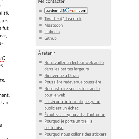
Me contacter
0
lité.
Txwitter @dascritch
eurs
Mastodon
s fut
LinkedIn
ive,
Github
e-
À retenir
in”
,
Retravailler un lecteur web audio
es
dans les petites largeurs
Bienvenue à Dinah
ts.
Poussière redevenue poussière
Reconstruire son lecteur audio
ment.
pour le web
La sécurité informatique grand
stant
public est un échec
e
Écoutez la cryptoparty d'automne
Pourquoi je porte un treillis
sa
customisé
Pourquoi nous collons des stickers