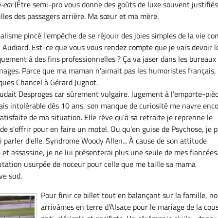
n-ear
(Être semi-pro vous donne des goûts de luxe souvent justifiés
eilles des passagers arrière. Ma sœur et ma mère.
alisme pincé l'empêche de se réjouir des joies simples de la vie c
r Audiard. Est-ce que vous vous rendez compte que je vais devoir l
uement à des fins professionnelles ? Ça va jaser dans les bureaux
nages. Parce que ma maman n'aimait pas les humoristes français,
acques Chancel à Gérard Jugnot.
udait Desproges car sûrement vulgaire. Jugement à l'emporte-pièc
ais intolérable dès 10 ans, son manque de curiosité me navre enco
satisfaite de ma situation. Elle rêve qu'à sa retraite je reprenne le
de s'offrir pour en faire un motel. Ou qu'en guise de Psychose, je p
i parler d'elle. Syndrome Woody Allen... À cause de son attitude
et assassine, je ne lui présenterai plus une seule de mes fiancées.
utation usurpée de noceur pour celle que me taille sa mama
ve sud.
Pour finir ce billet tout en balançant sur la famille, n
arrivâmes en terre d'Alsace pour le mariage de la cou