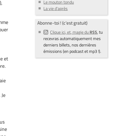
Le mouton tondu
),
La vie d'après
omme
Abonne-toi ! (c'est gratuit)
ouer
Clique ici, et, magie du
RSS
, tu
recevras automatiquement mes
derniers billets, nos dernières
émissions (en podcast et mp3 !).
e et
re.
aie
 Je
ous
sine