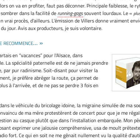
lors on va en profiter, faut pas déconner. Principale faiblesse, le 
t sombrer dans la facilité de
running-gags
souvent lourdaux. Le «
plu
n vrai procès, d'ailleurs. L'émission de Villers donne vraiment envi
du jour. Avis aux producteurs, je suis volontaire.
Je recommence... »
partais en “vacances” pour l'Alsace, dans
le. La spécialité paternelle est de ne jamais prendre
 par pur radinisme. Soit-disant pour visiter la
ment, je préfère abréger la route, ça permet de
plus à l'arrivée, et de ne pas se perdre 3 fois en
dans le véhicule du bricolage idoine, la migraine simulée de ma so
onvaincu de ma mère protestèrent de concert pour que je me réga
uestion au casque plutôt que dans l'installation embarquée. Mon pè
'osant exprimer une jalousie compréhensive, usa de moult prétext
adio fort. Ce qui en soit ne me gênait nullement vu la qualité d'au