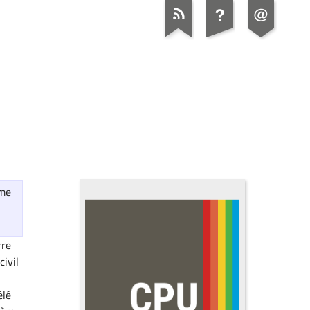
ime
rre
civil
élé