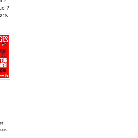
 une
uoi ?
lace.
st
ouons