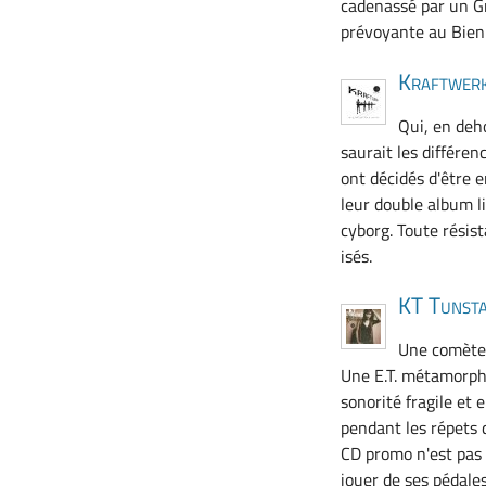
cadenassé par un Gr
prévoyante au Bien
Kraftwer
Qui, en deho
saurait les différen
ont décidés d'être
leur double album l
cyborg. Toute résis
isés.
KT Tunst
Une comète 
Une E.T. métamorpho
sonorité fragile et
pendant les répets
CD promo n'est pas p
jouer de ses pédale