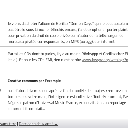
Je viens d'acheter l'album de Gorillaz "Demon Days" qui ne peut absolu
pas être lu sous Linux. Je réfléchis encore, j'ai deux options : porter plain
pour privation du droit de copie privée ou m'autoriser à télécharger les
morceaux piratés correspondants, en MP3 (ou ogg), sur internet.
Parmi les CDs dont tu parles, il y a au moins Röyksøpp et Gorillaz chez E
les ai). Et pour les CDs EMI, rien n'est perdu:
www.kwyxz.org/weblog/?p=
Creative commons par l'exemple
s
ou le futur de la musique après la fin du modèle des majors : remixez ce 
tombe sous votre main, l'intelligence est collective. Tout récemment, Pa
Nègre, le patron d'Universal Music France, expliquait dans un reportage
comment il comptait...
sans titre
|
Dotclear a deux ans ! →