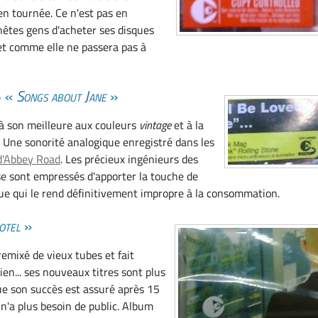
en tournée. Ce n'est pas en
êtes gens d'acheter ses disques
 et comme elle ne passera pas à
5 «
Songs about Jane
»
 à son meilleure aux couleurs
vintage
et à la
. Une sonorité analogique enregistré dans les
d'Abbey Road
. Les précieux ingénieurs des
e sont empressés d'apporter la touche de
e qui le rend définitivement impropre à la consommation.
otel
»
remixé de vieux tubes et fait
en... ses nouveaux titres sont plus
e son succès est assuré après 15
 n'a plus besoin de public. Album