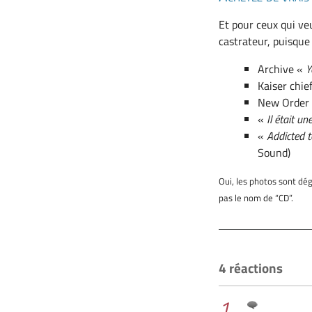
Et pour ceux qui ve
castrateur, puisque 
Archive «
Y
Kaiser chie
New Order
«
Il était u
«
Addicted 
Sound)
Oui, les photos sont dé
pas le nom de “CD”.
4 réactions
1