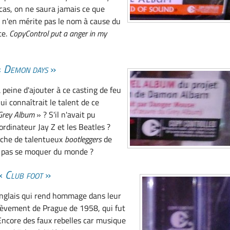
cas, on ne saura jamais ce que
il n'en mérite pas le nom à cause du
te.
CopyControl put a anger in my
«
Demon days
»
a peine d'ajouter à ce casting de feu
i connaîtrait le talent de ce
Grey Album
» ? S'il n'avait pu
rdinateur Jay Z et les Beatles ?
che de talentueux
bootleggers
de
e pas se moquer du monde ?
 «
Club foot
»
nglais qui rend hommage dans leur
lèvement de Prague de 1958, qui fut
Encore des faux rebelles car musique