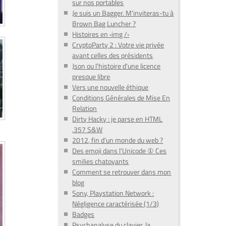
sur nos portables
Je suis un Bagger. M'inviteras-tu à
Brown Bag Luncher ?
Histoires en ‹img /›
CryptoParty 2 : Votre vie privée
avant celles des présidents
Json ou l'histoire d'une licence
presque libre
Vers une nouvelle éthique
Conditions Générales de Mise En
Relation
Dirty Hacky : je parse en HTML
.357 S&W
2012, fin d'un monde du web ?
Des emoji dans l'Unicode ① Ces
smilies chatoyants
Comment se retrouver dans mon
blog
Sony, Playstation Network :
Négligence caractérisée (1/3)
Badges
Psychanalyse du clavier, la