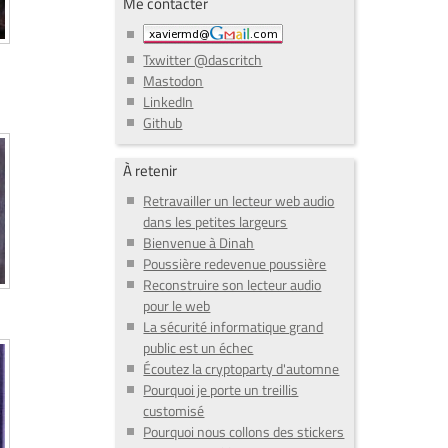
Me contacter
Txwitter @dascritch
Mastodon
LinkedIn
Github
À retenir
Retravailler un lecteur web audio
dans les petites largeurs
Bienvenue à Dinah
Poussière redevenue poussière
Reconstruire son lecteur audio
pour le web
La sécurité informatique grand
public est un échec
Écoutez la cryptoparty d'automne
Pourquoi je porte un treillis
customisé
Pourquoi nous collons des stickers