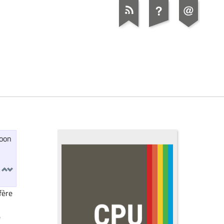
roon
t
fère
e