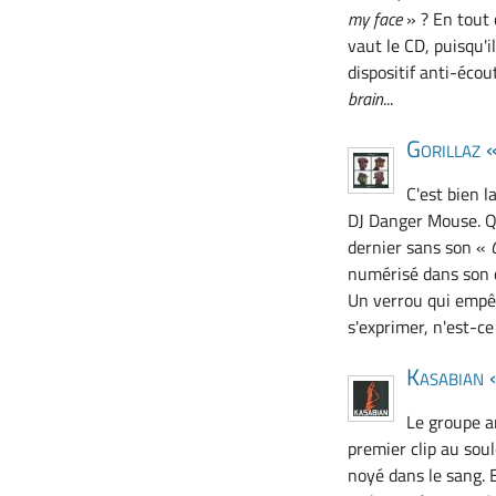
my face
» ? En tout 
vaut le CD, puisqu'
dispositif anti-écou
brain
...
Gorillaz 
C'est bien l
DJ Danger Mouse. Qu
dernier sans son «
numérisé dans son o
Un verrou qui empê
s'exprimer, n'est-c
Kasabian
Le groupe a
premier clip au sou
noyé dans le sang. 