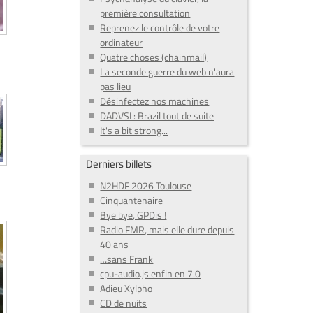
première consultation
Reprenez le contrôle de votre
ordinateur
Quatre choses (chainmail)
La seconde guerre du web n'aura
pas lieu
Désinfectez nos machines
DADVSI : Brazil tout de suite
It's a bit strong...
Derniers billets
N2HDF 2026 Toulouse
Cinquantenaire
Bye bye, GPDis !
Radio FMR, mais elle dure depuis
40 ans
…sans Frank
cpu-audio.js enfin en 7.0
Adieu Xylpho
CD de nuits