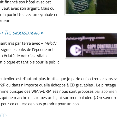
rait financé son hôtel avec cet
il veut avec son argent. Mais qu'il
r la pochette avec un symbole en
neur...
 «
The understanding
»
aient mis par terre avec «
Melody
 signé les pubs de l'époque net-
a éclaté, le net c'est vilain
 bloque et tant pis pour le public
ontrolled est d'autant plus inutile que je parie qu'on trouve sans s
P2P ou dans n'importe quelle échoppe à CD gravables... Le piratage 
minime puisque des WMA-DRMisés nous sont proposés
par abonne
 qui ne marche ni sur mes ordis, ni sur mon baladeur). On savour
re, pour ce qui est de vous prendre pour un con.
s CD