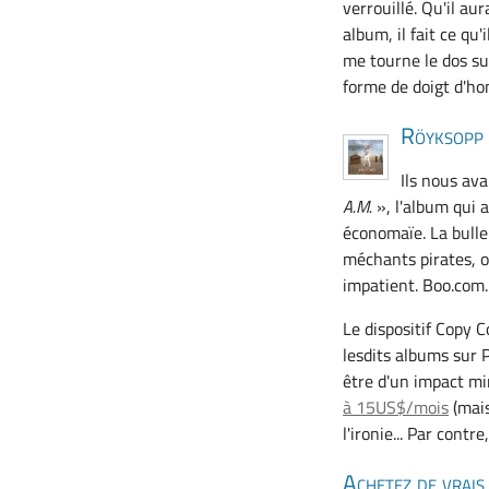
verrouillé. Qu'il au
album, il fait ce qu'
me tourne le dos su
forme de doigt d'hon
Röyksopp
Ils nous av
A.M.
», l'album qui a
économaïe. La bulle 
méchants pirates, on
impatient. Boo.com.
Le dispositif Copy C
lesdits albums sur 
être d'un impact 
à 15US$/mois
(mais
l'ironie... Par cont
Achetez de vrai