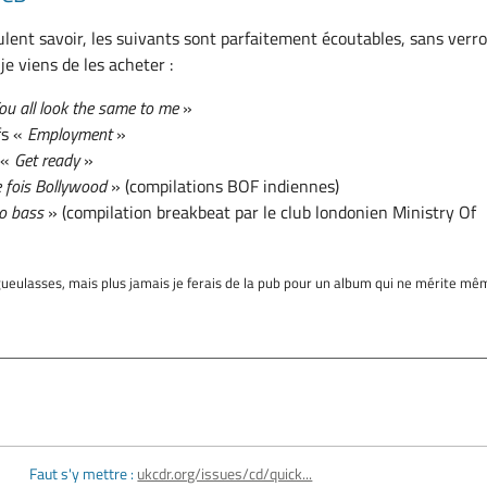
ulent savoir, les suivants sont parfaitement écoutables, sans verr
je viens de les acheter :
ou all look the same to me
»
fs «
Employment
»
 «
Get ready
»
ne fois Bollywood
» (compilations BOF indiennes)
to bass
» (compilation breakbeat par le club londonien Ministry Of
gueulasses, mais plus jamais je ferais de la pub pour un album qui ne mérite mê
Faut s'y mettre :
ukcdr.org/issues/cd/quick...