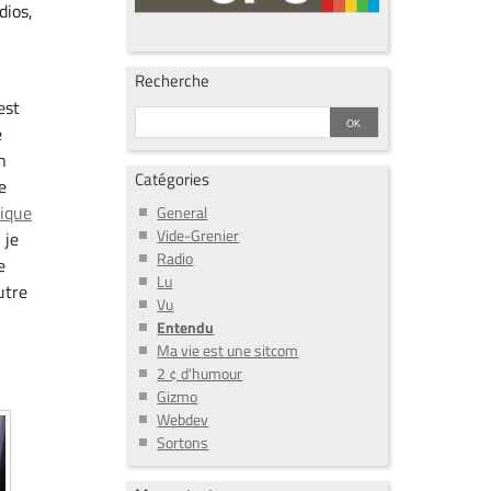
dios,
Recherche
est
e
n
Catégories
e
rique
General
Vide-Grenier
 je
Radio
e
Lu
utre
Vu
Entendu
Ma vie est une sitcom
2 ¢ d'humour
Gizmo
Webdev
Sortons