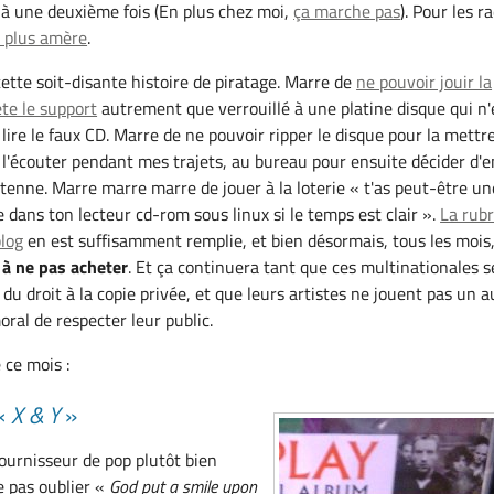
là une deuxième fois (En plus chez moi,
ça marche pas
). Pour les ra
e plus amère
.
cette soit-disante histoire de piratage. Marre de
ne pouvoir jouir la
te le support
autrement que verrouillé à une platine disque qui n'
lire le faux CD. Marre de ne pouvoir ripper le disque pour la mettr
l'écouter pendant mes trajets, au bureau pour ensuite décider d'e
ntenne. Marre marre marre de jouer à la loterie « t'as peut-être un
 dans ton lecteur cd-rom sous linux si le temps est clair ».
La rub
log
en est suffisamment remplie, et bien désormais, tous les mois,
à ne pas acheter
. Et ça continuera tant que ces multinationales s
u droit à la copie privée, et que leurs artistes ne jouent pas un a
moral de respecter leur public.
 ce mois :
 «
X & Y
»
ournisseur de pop plutôt bien
 pas oublier «
God put a smile upon