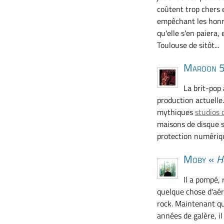
coûtent trop chers 
empêchant les honn
qu'elle s'en paiera,
Toulouse de sitôt...
Maroon 
La brit-pop
production actuelle
mythiques
studios 
maisons de disque s
protection numériqu
Moby «
H
Il a pompé, 
quelque chose d'aéri
rock. Maintenant qu
années de galère, il