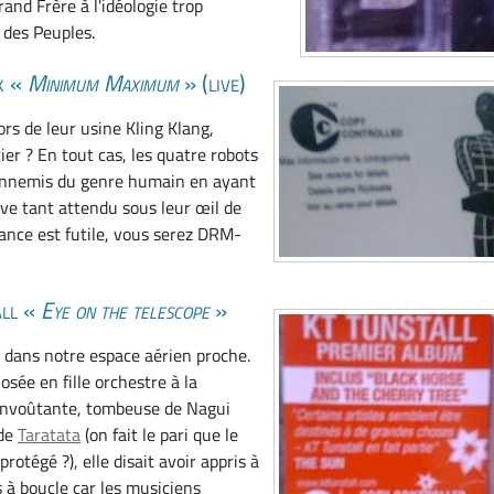
and Frère à l'idéologie trop
 des Peuples.
k «
Minimum Maximum
» (live)
rs de leur usine Kling Klang,
cier ? En tout cas, les quatre robots
 ennemis du genre humain en ayant
ive tant attendu sous leur œil de
tance est futile, vous serez DRM-
all «
Eye on the telescope
»
dans notre espace aérien proche.
sée en fille orchestre à la
 envoûtante, tombeuse de Nagui
 de
Taratata
(on fait le pari que le
rotégé ?), elle disait avoir appris à
s à boucle car les musiciens