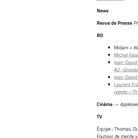
News
Revue de Presse
Pr
BD
Midam «
Ki
Michel Fal
Jean-David 
#2 : Girond
Jean-David
Laurent Fré
regrets
» (Tr
Cinéma
: «
Applesee
TV
Équipe : Thomas, Du
Fouteur de merde va