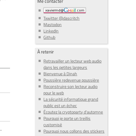
Me contacter
Txwitter @dascritch
Mastodon
LinkedIn
Github
À retenir
Retravailler un lecteur web audio
dans les petites largeurs
Bienvenue à Dinah
Poussière redevenue poussière
Reconstruire son lecteur audio
pour le web
La sécurité informatique grand
public est un échec
Écoutez la cryptoparty d'automne
Pourquoi je porte un treillis
customisé
..
Pourquoi nous collons des stickers