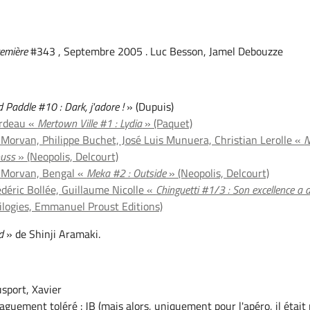
emière
#343 , Septembre 2005 . Luc Besson, Jamel Debouzze
d Paddle #10 : Dark, j'adore !
» (Dupuis)
ardeau «
Mertown Ville #1 : Lydia
» (Paquet)
Morvan, Philippe Buchet, José Luis Munuera, Christian Lerolle «
N
ouss
» (Neopolis, Delcourt)
 Morvan, Bengal «
Meka #2 : Outside
» (Neopolis, Delcourt)
déric Bollée, Guillaume Nicolle «
Chinguetti #1/3 : Son excellence a 
ilogies, Emmanuel Proust Editions)
d
» de Shinji Aramaki.
sport, Xavier
guement toléré : JB (mais alors, uniquement pour l'apéro, il était