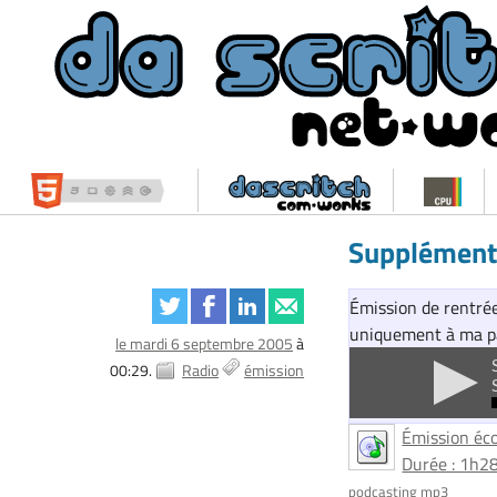
Supplément
Émission de rentrée
uniquement à ma pa
le mardi 6 septembre 2005
à
00:29.
Radio
émission
Émission éco
Durée : 1h28
podcasting mp3