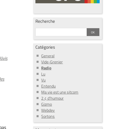
Recherche
Catégories
General
ävis
Vide-Grenier
Radio
Lu
des
Vu
Entendu
Ma vie est une sitcom
2 ¢ d'humour
Gizmo
Webdev
Sortons
 pas