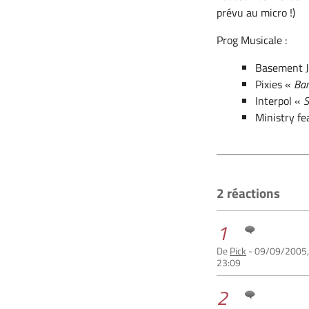
prévu au micro !)
Prog Musicale :
Basement Ja
Pixies «
Ba
Interpol «
S
Ministry fe
2 réactions
1
De
Pick
- 09/09/2005
23:09
2