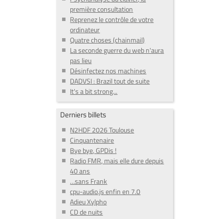
première consultation
Reprenez le contrôle de votre
ordinateur
Quatre choses (chainmail)
La seconde guerre du web n'aura
pas lieu
Désinfectez nos machines
DADVSI : Brazil tout de suite
It's a bit strong...
Derniers billets
N2HDF 2026 Toulouse
Cinquantenaire
Bye bye, GPDis !
Radio FMR, mais elle dure depuis
40 ans
…sans Frank
cpu-audio.js enfin en 7.0
Adieu Xylpho
CD de nuits