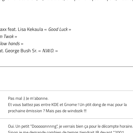
xx feat. Lisa Kekaula «
Good Luck
»
m Twok
»
low hands
»
at. George Bush Sr. «
N.W.O.
»
Pas mal :) Je m'abonne.
Et vous battez pas entre KDE et Gnome ! Un ptit dong de mac pour la
,
prochaine émission ? Mais pas de windozik !!!
Oui. Un petit "Dooooonnnng", je verrais bien ça pour le décompte horaire.
Sinon je me demande combien de temps tiendrait JB devant "2001,