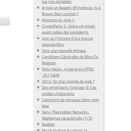
sur nos portables
Je suis un Bagger. M'inviteras-tu à
Brown Bag Luncher ?
Histoires en ‹img /›
CryptoParty 2 : Votre vie privée
avant celles des présidents
Json ou l'histoire d'une licence
presque libre
Vers une nouvelle éthique
Conditions Générales de Mise En
Relation
Dirty Hacky : je parse en HTML
.357 S&W
2012, fin d'un monde du web ?
Des emoji dans l'Unicode ① Ces
smilies chatoyants
Comment se retrouver dans mon
blog
Sony, Playstation Network :
Négligence caractérisée (1/3)
Badges
Psychanalyse du clavier, la