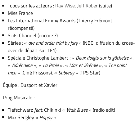
Topos sur les acteurs :
Ray Wise
,
Jeff Kober
(suite)
Miss France
Les International Emmy Awards (Thierry Frémont
récompensé)
SciFi Channel (encore ?)
Séries : «
aw and order trial by jury
» (NBC, diffusion du cross-
over de départ sur TF1)
Spéciale Christophe Lambert : «
Deux doigts sur la gâchette
»,
«
Adrénaline
», «
La Proie
», «
Max et Jérémie
», «
The point
men
» (Ciné Frissons), «
Subway
» (TPS Star)
Équipe : Dusport et Xavier
Prog Musicale :
Tiefschwarz
feat.
Chikinki «
Wait & see
» (radio edit)
Max Sedgley «
Happy
»