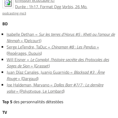
Émission écoutable ici
Durée : 1h17. Format Ogg Vorbis, 26 Mo.
podcasting mp3
BD
Isabelle Dethan «
Sur les terres d'Horus #5 : Kheti ou l'amour de
Ninmah
» (Delcourt)
Serge LeTendre, TaDuc «
Chinaman #8 : Les Pendus
»
(Repérages, Dupuis)
Will Eisner «
Le Complot, l'histoire secrète des Protocoles des
Sages de Sion
» (Grasset)
Juan Díaz Canales, Juanjo Guarnido «
Blacksad #3 : Âme
Rouge
» (Dargaud)
Joe Haldeman, Marvano «
Dallas Barr #7/7 : La dernière
valse
» (Polyptyque, Le Lombard)
Top 5
des personnalités détestées
TV