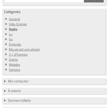
Catégories
General
Vide-Grenier
Radio
Lu
Vu
Entendu
Ma vie est une sitcom
2 ¢ d'humour
Gizmo
Webdev
Sortons
Me contacter
À retenir
Derniers billets