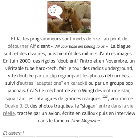
Et là, les programmeurs sont morts de rire... au point de
détourner Alf
disant «
». La blague
All your base are belong to us
suit, et des dizaines, puis bientôt des milliers d'autres images...
En Juin 2000, des rigolos “doublent” l'intro et en Novembre, un
véritable tube hard-tech, fait le tour des radios underground,
vite doublée par
un clip
regroupant les photos détournées,
suivi d'
autres “adaptations” en karaoké
ou par un groupe pop
japonais. CATS (le méchant de Zero Wing) devient une star,
[PS2]
squattant les catalogues de grandes marques
, voir même
Quake 3
. Et des photos truquées, le “slogan”
entre dans la vie
réelle
, tractée par un avion, écrite en cailloux puis en interview
dans le fameux
Time Magazine
.
Et cætera !