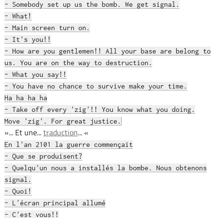
- Somebody set up us the bomb. We get signal.
- What!
- Main screen turn on.
- It's you!!
- How are you gentlemen!! All your base are belong to
us. You are on the way to destruction.
- What you say!!
- You have no chance to survive make your time.
Ha ha ha ha
- Take off every 'zig'!! You know what you doing.
Move 'zig'. For great justice.
»... Et une...
traduction
... «
En l'an 2101 la guerre commençait
- Que se produisent?
- Quelqu'un nous a installés la bombe. Nous obtenons
signal.
- Quoi!
- L'écran principal allumé
- C'est vous!!