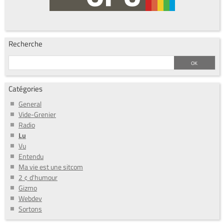
Recherche
Catégories
General
Vide-Grenier
Radio
Lu
Vu
Entendu
Ma vie est une sitcom
2 ¢ d'humour
Gizmo
Webdev
Sortons