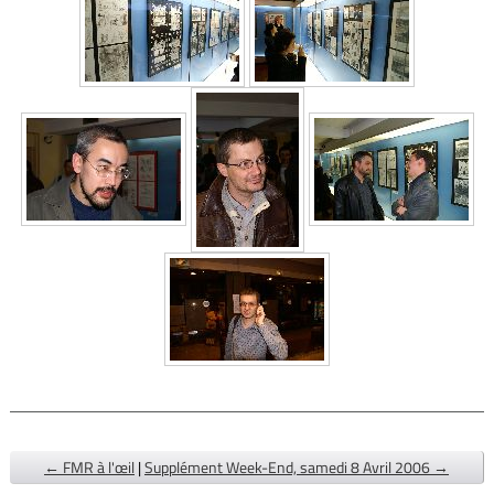
← FMR à l'œil
|
Supplément Week-End, samedi 8 Avril 2006 →