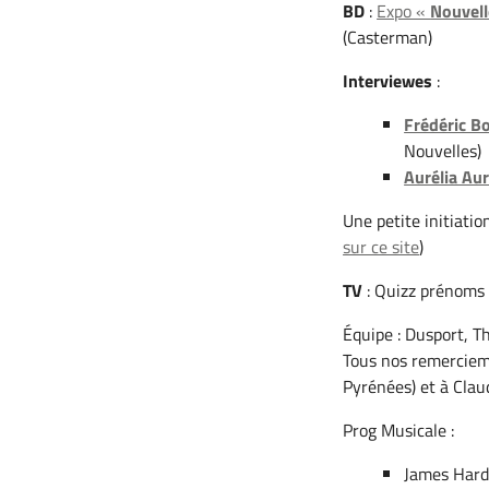
BD
:
Expo «
Nouvel
(Casterman)
Interviewes
:
Frédéric Bo
Nouvelles)
Aurélia Aur
Une petite initiatio
sur ce site
)
TV
: Quizz prénoms
Équipe : Dusport, T
Tous nos remercieme
Pyrénées) et à Clau
Prog Musicale :
James Har