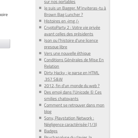
sur nos portables
Je suis un Bagger. M'inviteras-tu à
poire
Brown Bag Luncher ?
Histoires en ‹img /›
CryptoParty 2 : Votre vie privée
avant celles des présidents
Json ou l'histoire d'une licence
presque libre
Vers une nouvelle éthique
Conditions Générales de Mise En
Relation
Dirty Hacky : je parse en HTML
.357 S&W
2012, fin d'un monde du web ?
Des emoji dans l'Unicode ① Ces
smilies chatoyants
Comment se retrouver dans mon
blog
Sony, Playstation Network :
Négligence caractérisée (1/3)
Badges
Psychanalyse du clavier, la