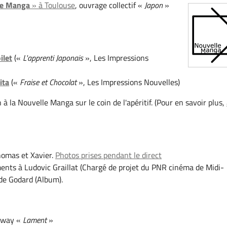
le Manga
» à Toulouse
, ouvrage collectif «
Japon
»
ilet
(«
L'apprenti Japonais
», Les Impressions
ita
(«
Fraise et Chocolat
», Les Impressions Nouvelles)
n à la Nouvelle Manga sur le coin de l'apéritif. (Pour en savoir plus,
homas et Xavier.
Photos prises pendant le direct
nts à Ludovic Graillat (Chargé de projet du PNR cinéma de Midi-
de Godard (Album).
dway «
Lament
»