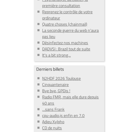
première consultation
Reprenez le contrôle de votre
ordinateur
Quatre choses (chainmail)
La seconde guerre du web n'aura
pas lieu
Désinfectez nos machines
DADVSI : Brazil tout de suite
It's a bit strong...
Derniers billets
N2HDF 2026 Toulouse
Cinquantenaire
Bye bye, GPDis !
Radio FMR, mais elle dure depuis
40 ans
…sans Frank
cpu-audio.js enfin en 7.0
Adieu Xylpho
CD de nuits