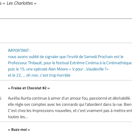
is «
Les Charlottes
»
IMPORTANT :
nous avons oublié de signaler que l'invité de Samedi Prochain est le
Professeur Thibault, pour le festival Extrême Cinéma à la Cinémathèque
puis le 15, une spéciale Alan Moore « V pour ...Vaudeville ?»
et le 22, ... oh non, c'est trop horrible
« Fraise et Chocolat #2 »
s
Aurélia Aurita continue à aimer d'un amour fou, passionné et déshabillé.
elle règle ses comptes avec les connards qui l'abordent dans la rue. Bien 
C'est chez les Impressions nouvelles, et c'est vraiment pas à mettre en
toutes les...
« Buzz-moi »