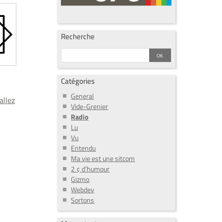
Recherche
Catégories
General
allez
Vide-Grenier
Radio
Lu
Vu
Entendu
Ma vie est une sitcom
2 ¢ d'humour
Gizmo
Webdev
Sortons