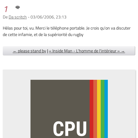
1
De
Da scritch
- 03/06/2006, 23:13
Hélas pour toi, vu. Merci le téléphone portable. Je crois qu'on va discuter
de cette infamie, et de la supériorité du rugby
← please stand by
|
« Inside Man - L'homme de l'intérieur » →