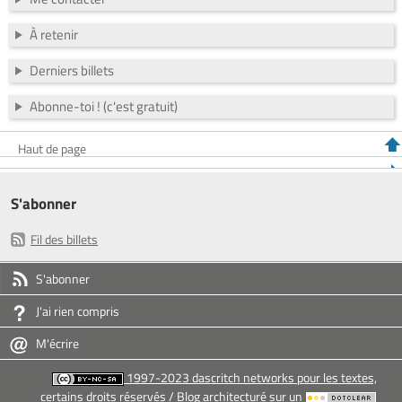
À retenir
Derniers billets
Abonne-toi ! (c'est gratuit)
Haut de page
S'abonner
Fil des billets
S'abonner
J'ai rien compris
M'écrire
1997-2023 dascritch networks pour les textes,
certains droits réservés
/ Blog architecturé sur un