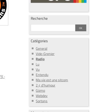
Recherche
Catégories
General
Vide-Grenier
Radio
Lu
Vu
Entendu
5 :
Ma vie est une sitcom
2 ¢ d'humour
Gizmo
Webdev
Sortons