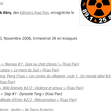
ast
ck Abry
, des
éditions Xiao Pan
, enregistrée le
.
, Novembre 2006, trimestriel 2€ en kiosques
n «
Niumao #1 : Gare au chat chinois !
» (Xiao Pan)
colate «
Le mont du Sud
» (Xiao Pan)
ong, Peng Chao «
Les contes du villageois, cycle 1 : Un monde idéal #3/
Xiao Pan)
 «
Wild Animals #2/2 : Violence et amour
» (Xiao Pan)
u «
Step #1 : Dynastie Tang
» (Xiao Pan)
Mélodie d'Enfer #2/2 : Réincarnation
» (Xiao Pan)
rror : Jenifer
» de Dario Argento