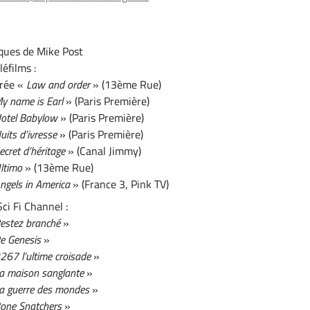
ques de Mike Post
léfilms :
irée «
Law and order
» (13ème Rue)
y name is Earl
» (Paris Première)
otel Babylow
» (Paris Première)
uits d’ivresse
» (Paris Première)
ecret d’héritage
» (Canal Jimmy)
ltimo
» (13ème Rue)
ngels in America
» (France 3, Pink TV)
Sci Fi Channel :
estez branché
»
e Genesis
»
267 l’ultime croisade
»
a maison sanglante
»
a guerre des mondes
»
one Snatchers
»