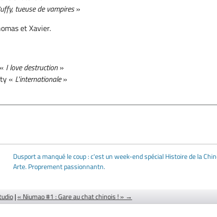
uffy, tueuse de vampires
»
homas et Xavier.
 «
I love destruction
»
ty «
L'internationale
»
Dusport a manqué le coup : c'est un week-end spécial Histoire de la Chin
Arte. Proprement passionnantn.
tudio
|
« Niumao #1 : Gare au chat chinois ! » →