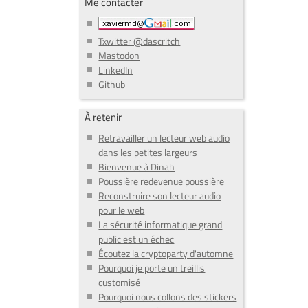
Me contacter
Txwitter @dascritch
Mastodon
LinkedIn
Github
À retenir
Retravailler un lecteur web audio
dans les petites largeurs
Bienvenue à Dinah
Poussière redevenue poussière
Reconstruire son lecteur audio
pour le web
La sécurité informatique grand
public est un échec
Écoutez la cryptoparty d'automne
Pourquoi je porte un treillis
customisé
Pourquoi nous collons des stickers