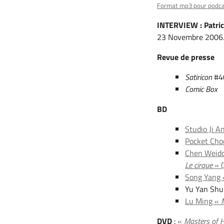
Format mp3 pour podc
INTERVIEW : Patri
23 Novembre 2006
Revue de presse
Satiricon
#40
Comic Box
BD
Studio Ji A
Pocket Cho
Chen Weid
Le cirque
» (
Song Yang
Yu Yan Sh
Lu Ming «
DVD
:
«
Masters of Ho