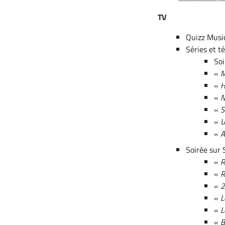
TV
Quizz Musi
Séries et té
So
«
M
«
H
«
N
«
S
«
U
«
A
Soirée sur 
«
R
«
R
«
2
«
L
«
L
«
B