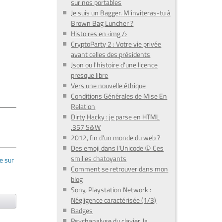
sur nos portables
Je suis un Bagger. M'inviteras-tu à
Brown Bag Luncher ?
Histoires en ‹img /›
CryptoParty 2 : Votre vie privée
avant celles des présidents
Json ou l'histoire d'une licence
presque libre
Vers une nouvelle éthique
Conditions Générales de Mise En
Relation
Dirty Hacky : je parse en HTML
.357 S&W
2012, fin d'un monde du web ?
Des emoji dans l'Unicode ① Ces
smilies chatoyants
e sur
Comment se retrouver dans mon
blog
Sony, Playstation Network :
Négligence caractérisée (1/3)
Badges
Psychanalyse du clavier, la