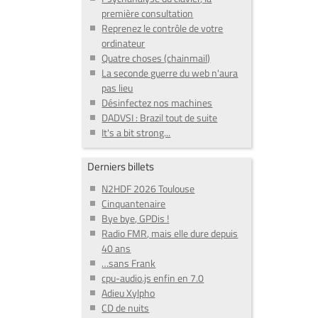
première consultation
Reprenez le contrôle de votre
ordinateur
Quatre choses (chainmail)
La seconde guerre du web n'aura
pas lieu
Désinfectez nos machines
DADVSI : Brazil tout de suite
It's a bit strong...
Derniers billets
N2HDF 2026 Toulouse
Cinquantenaire
Bye bye, GPDis !
Radio FMR, mais elle dure depuis
40 ans
…sans Frank
cpu-audio.js enfin en 7.0
Adieu Xylpho
CD de nuits