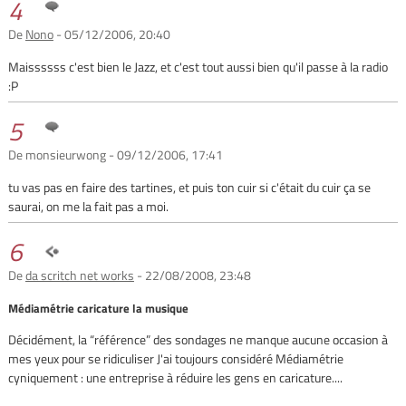
4
De
Nono
- 05/12/2006, 20:40
Maissssss c'est bien le Jazz, et c'est tout aussi bien qu'il passe à la radio
:P
5
De monsieurwong - 09/12/2006, 17:41
tu vas pas en faire des tartines, et puis ton cuir si c'était du cuir ça se
saurai, on me la fait pas a moi.
6
De
da scritch net works
- 22/08/2008, 23:48
Médiamétrie caricature la musique
Décidément, la “référence” des sondages ne manque aucune occasion à
mes yeux pour se ridiculiser J'ai toujours considéré Médiamétrie
cyniquement : une entreprise à réduire les gens en caricature....