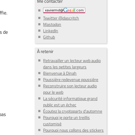
Me contacter
fie.
Txwitter @dascritch
Mastodon
LinkedIn
s de
Github
À retenir
Retravailler un lecteur web audio
dans les petites largeurs
Bienvenue à Dinah
Poussière redevenue poussière
Reconstruire son lecteur audio
pour le web
La sécurité informatique grand
public est un échec
Écoutez la cryptoparty d'automne
 pas
Pourquoi je porte un treillis
customisé
Pourquoi nous collons des stickers