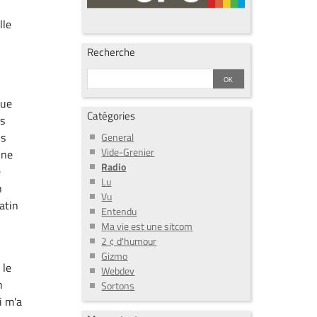
lle
Recherche
que
Catégories
us
s
General
Vide-Grenier
une
Radio
e
Lu
n
Vu
atin
Entendu
Ma vie est une sitcom
2 ¢ d'humour
Gizmo
 le
Webdev
n
Sortons
i m'a