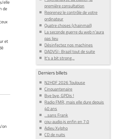
u'elle
première consultation
n de
Reprenez le contrôle de votre
ordinateur
 ceux
Quatre choses (chainmail)
La seconde guerre du web n'aura
pas lieu
ur et
Désinfectez nos machines
rdé
DADVSI : Brazil tout de suite
It's a bit strong...
Derniers billets
N2HDF 2026 Toulouse
Cinquantenaire
Bye bye, GPDis !
Radio FMR, mais elle dure depuis
40 ans
…sans Frank
cpu-audio.js enfin en 7.0
u'on
Adieu Xylpho
CD de nuits