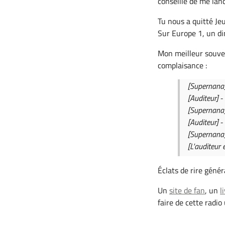
conseillé de me lanc
Tu nous a quitté Jeu
Sur Europe 1, un di
Mon meilleur souveni
complaisance :
[Supernana] 
[Auditeur] -
[Supernana]
[Auditeur] -
[Supernana]
[L'auditeur 
Éclats de rire géné
Un
site de fan
, un
l
faire de cette radio