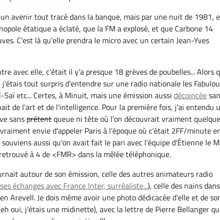
un avenir tout tracé dans la banque, mais par une nuit de 1981, e
opole étatique a éclaté, que la FM a explosé, et que Carbone 14
uves. C'est là qu'elle prendra le micro avec un certain Jean-Yves
e avec elle, c'était il y'a presque 18 grèves de poubelles... Alors 
, j'étais tout surpris d'entendre sur une radio nationale les Fabulo
-Saï etc... Certes, à Minuit, mais une émission aussi
décoincée
san
ait de l'art et de l'intelligence. Pour la première fois, j'ai entendu 
ive sans
prétent
queue ni tête où l'on découvrait vraiment quelqu
t vraiment envie d'appeler Paris à l'époque où c'était 2FF/minute e
souviens aussi qu'on avait fait le pari avec l'équipe d'Étienne le M
t retrouvé à 4 de <FMR> dans la mêlée téléphonique.
rnait autour de son émission, celle des autres animateurs radio
ses échanges avec France Inter, surréaliste...
), celle des nains dans
ien Arevell. Je dois même avoir une photo dédicacée d'elle et de so
eh oui, j'étais une midinette), avec la lettre de Pierre Bellanger qu