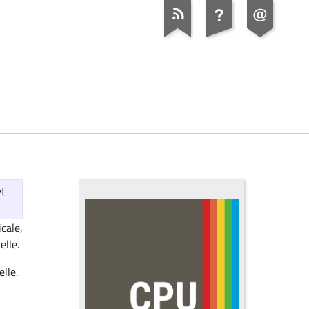
et
cale,
elle.
lle.