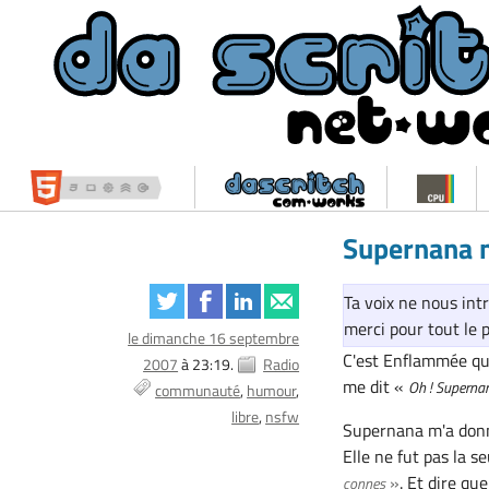
Supernana n
Ta voix ne nous intr
merci pour tout le p
le dimanche 16 septembre
C'est Enflammée qui
2007
à 23:19.
Radio
me dit «
Oh ! Superna
communauté
humour
libre
nsfw
Supernana m'a donné 
Elle ne fut pas la se
»
. Et dire qu
connes