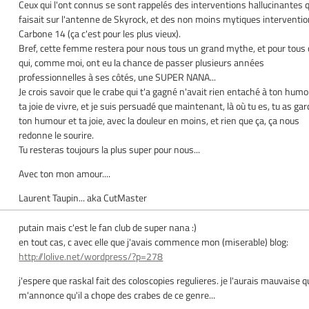
Ceux qui l'ont connus se sont rappelés des interventions hallucinantes q
faisait sur l'antenne de Skyrock, et des non moins mytiques interventio
Carbone 14 (ça c'est pour les plus vieux).
Bref, cette femme restera pour nous tous un grand mythe, et pour tous
qui, comme moi, ont eu la chance de passer plusieurs années
professionnelles à ses côtés, une SUPER NANA...
Je crois savoir que le crabe qui t'a gagné n'avait rien entaché à ton humo
ta joie de vivre, et je suis persuadé que maintenant, là où tu es, tu as ga
ton humour et ta joie, avec la douleur en moins, et rien que ça, ça nous
redonne le sourire.
Tu resteras toujours la plus super pour nous...
Avec ton mon amour....
Laurent Taupin... aka CutMaster
putain mais c'est le fan club de super nana :)
en tout cas, c avec elle que j'avais commence mon (miserable) blog:
http://lolive.net/wordpress/?p=278
j'espere que raskal fait des coloscopies regulieres. je l'aurais mauvaise q
m'annonce qu'il a chope des crabes de ce genre...