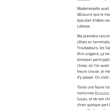
Mademoiselle avait 
découvre que le mon
éjaculait d'idées ne
Lafesse.
Ma première rencontr
j'étais en terminale
Troubadours, les Saï
être vulgaire, ça ten
émission participat
chose, où l'on avai
heure creuse. Je me 
d'y passer. On s'es
Toute une faune tou
nocturnes (
écoutez 
tuyau, et de son ch
chien quelque part (