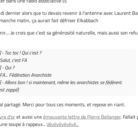
er dans une radio associative (!).
di dernier alors que tu devais revenir à l'antenne avec Laurent Baf
manche matin, ça aurait fait défriser Elkabbach
r.... Je crois que c'est sa générosité naturelle, mais aussi son refu
- Toc toc ! Qui c'est ?
 Salut, c'est FA
 - Qui ?
 FA... Fédération Anarchiste
 - Allons bon ! si maintenant, même les anarchistes se fédèrent.
est zappé]
ral partagé. Merci pour tous ces moments, et repose en riant.
ivre d'or
et aussi une
émouvante lettre de Pierre Bellanger
. Fallait
 une soupe à rappeux...
Vévévévévévé...