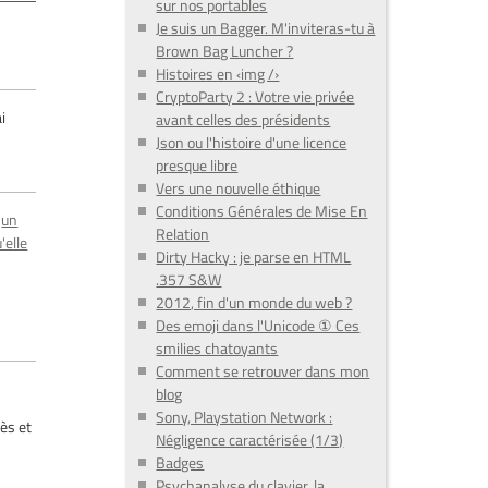
sur nos portables
Je suis un Bagger. M'inviteras-tu à
Brown Bag Luncher ?
Histoires en ‹img /›
CryptoParty 2 : Votre vie privée
ai
avant celles des présidents
Json ou l'histoire d'une licence
presque libre
Vers une nouvelle éthique
Conditions Générales de Mise En
:
un
Relation
'elle
Dirty Hacky : je parse en HTML
.357 S&W
2012, fin d'un monde du web ?
Des emoji dans l'Unicode ① Ces
smilies chatoyants
Comment se retrouver dans mon
blog
Sony, Playstation Network :
rès et
Négligence caractérisée (1/3)
Badges
Psychanalyse du clavier, la