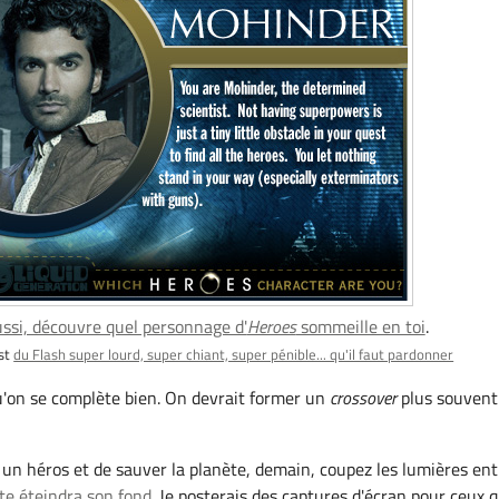
ussi, découvre quel personnage d'
Heroes
sommeille en toi
.
est
du Flash super lourd, super chiant, super pénible... qu'il faut pardonner
 qu'on se complète bien. On devrait former un
crossover
plus souvent
e un héros et de sauver la planète, demain, coupez les lumières ent
ite éteindra son fond
. Je posterais des captures d'écran pour ceux q