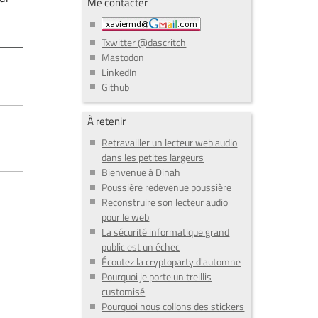
Me contacter
Txwitter @dascritch
Mastodon
LinkedIn
Github
À retenir
Retravailler un lecteur web audio
dans les petites largeurs
Bienvenue à Dinah
Poussière redevenue poussière
Reconstruire son lecteur audio
pour le web
La sécurité informatique grand
public est un échec
Écoutez la cryptoparty d'automne
Pourquoi je porte un treillis
customisé
Pourquoi nous collons des stickers