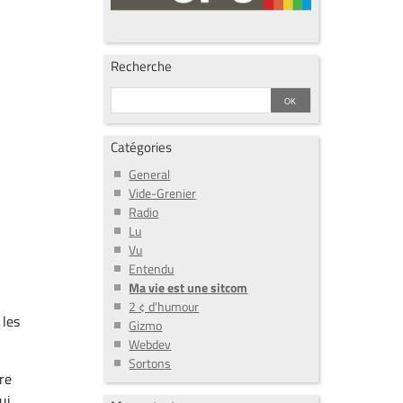
Recherche
Catégories
General
Vide-Grenier
Radio
Lu
Vu
Entendu
Ma vie est une sitcom
2 ¢ d'humour
 les
Gizmo
Webdev
Sortons
re
ui