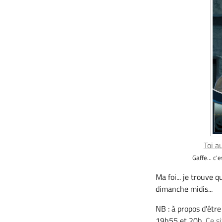
Toi a
Gaffe... c'
Ma foi... je trouve
dimanche midis...
NB : à propos d'êtr
19h55 et 20h.
Ce s