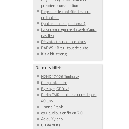
première consultation
Reprenez le contrôle de votre
ordinateur
Quatre choses (chainmail)
La seconde guerre du web n'aura
pas lieu
Désinfectez nos machines
DADVSI : Brazil tout de suite
It's a bit strong...
Derniers billets
N2HDF 2026 Toulouse
Cinquantenaire
Bye bye, GPDis !
Radio FMR, mais elle dure depuis
40 ans
…sans Frank
cpu-audio.js enfin en 7.0
Adieu Xylpho
CD de nuits