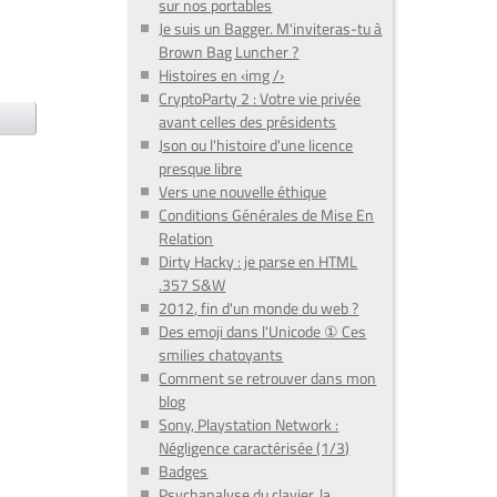
sur nos portables
Je suis un Bagger. M'inviteras-tu à
Brown Bag Luncher ?
Histoires en ‹img /›
CryptoParty 2 : Votre vie privée
avant celles des présidents
Json ou l'histoire d'une licence
presque libre
Vers une nouvelle éthique
Conditions Générales de Mise En
Relation
Dirty Hacky : je parse en HTML
.357 S&W
2012, fin d'un monde du web ?
Des emoji dans l'Unicode ① Ces
smilies chatoyants
Comment se retrouver dans mon
blog
Sony, Playstation Network :
Négligence caractérisée (1/3)
Badges
Psychanalyse du clavier, la