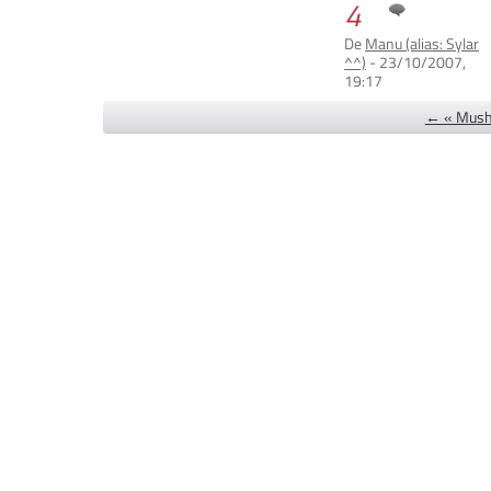
4
De
Manu (alias: Sylar
^^)
- 23/10/2007,
19:17
← « Mushi