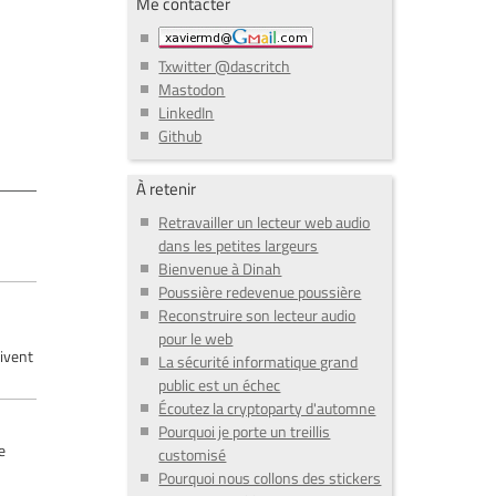
Me contacter
Txwitter @dascritch
s
Mastodon
LinkedIn
Github
À retenir
Retravailler un lecteur web audio
dans les petites largeurs
Bienvenue à Dinah
Poussière redevenue poussière
Reconstruire son lecteur audio
pour le web
uivent
La sécurité informatique grand
public est un échec
Écoutez la cryptoparty d'automne
Pourquoi je porte un treillis
te
customisé
#
Pourquoi nous collons des stickers