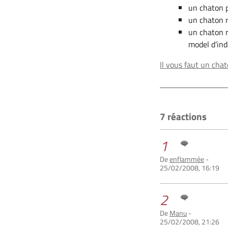
un chaton 
un chaton r
un chaton r
model d’in
Il vous faut un chat
7 réactions
1
De
enflammée
-
25/02/2008, 16:19
2
De
Manu
-
25/02/2008, 21:26