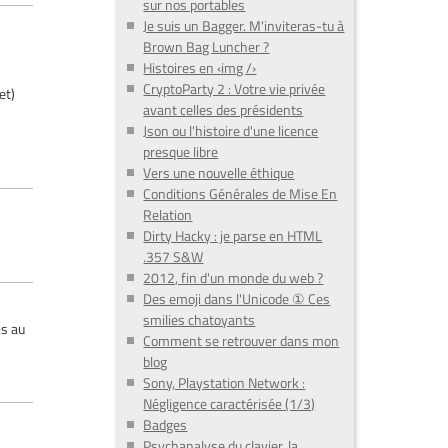
sur nos portables
Je suis un Bagger. M'inviteras-tu à
Brown Bag Luncher ?
Histoires en ‹img /›
CryptoParty 2 : Votre vie privée
et)
avant celles des présidents
Json ou l'histoire d'une licence
presque libre
Vers une nouvelle éthique
Conditions Générales de Mise En
Relation
Dirty Hacky : je parse en HTML
.357 S&W
2012, fin d'un monde du web ?
Des emoji dans l'Unicode ① Ces
smilies chatoyants
is au
Comment se retrouver dans mon
blog
Sony, Playstation Network :
Négligence caractérisée (1/3)
Badges
Psychanalyse du clavier, la