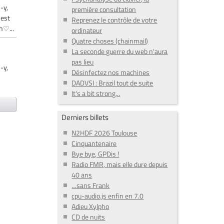
-y,
première consultation
 est
Reprenez le contrôle de votre
h♡...
ordinateur
Quatre choses (chainmail)
La seconde guerre du web n'aura
pas lieu
-y,
Désinfectez nos machines
DADVSI : Brazil tout de suite
It's a bit strong...
Derniers billets
N2HDF 2026 Toulouse
Cinquantenaire
Bye bye, GPDis !
Radio FMR, mais elle dure depuis
40 ans
…sans Frank
cpu-audio.js enfin en 7.0
Adieu Xylpho
CD de nuits