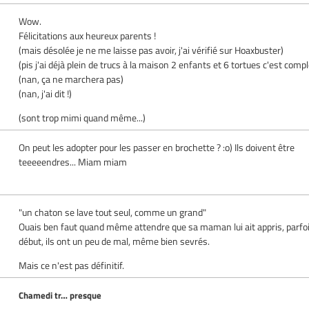
Wow.
Félicitations aux heureux parents !
(mais désolée je ne me laisse pas avoir, j'ai vérifié sur Hoaxbuster)
(pis j'ai déjà plein de trucs à la maison 2 enfants et 6 tortues c'est compl
(nan, ça ne marchera pas)
(nan, j'ai dit !)
(sont trop mimi quand même...)
On peut les adopter pour les passer en brochette ? :o) Ils doivent être
teeeeendres... Miam miam
"un chaton se lave tout seul, comme un grand"
Ouais ben faut quand même attendre que sa maman lui ait appris, parfo
début, ils ont un peu de mal, même bien sevrés.
Mais ce n'est pas définitif.
Chamedi tr… presque