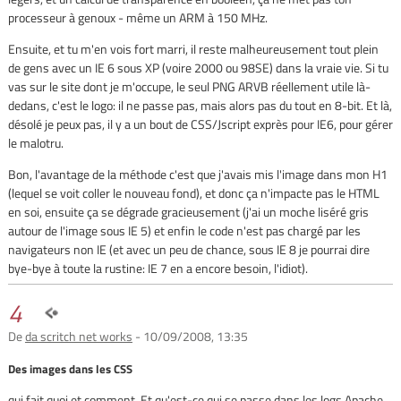
processeur à genoux - même un ARM à 150 MHz.
Ensuite, et tu m'en vois fort marri, il reste malheureusement tout plein
de gens avec un IE 6 sous XP (voire 2000 ou 98SE) dans la vraie vie. Si tu
vas sur le site dont je m'occupe, le seul PNG ARVB réellement utile là-
dedans, c'est le logo: il ne passe pas, mais alors pas du tout en 8-bit. Et là,
désolé je peux pas, il y a un bout de CSS/Jscript exprès pour IE6, pour gérer
le malotru.
Bon, l'avantage de la méthode c'est que j'avais mis l'image dans mon H1
(lequel se voit coller le nouveau fond), et donc ça n'impacte pas le HTML
en soi, ensuite ça se dégrade gracieusement (j'ai un moche liséré gris
autour de l'image sous IE 5) et enfin le code n'est pas chargé par les
navigateurs non IE (et avec un peu de chance, sous IE 8 je pourrai dire
bye-bye à toute la rustine: IE 7 en a encore besoin, l'idiot).
4
De
da scritch net works
- 10/09/2008, 13:35
Des images dans les CSS
qui fait quoi et comment. Et qu'est-ce qui se passe dans les logs Apache.