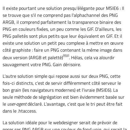
Il existe pourtant une solution presqu'élégante pour MSIE6 : Il
se trouve que s'il ne comprend pas l'alphachannel des PNG
ARGB, il comprend parfaitement la transparence binaire des
PNG en couleurs fixées, un peu comme les GIF. D'ailleurs, les
PNG palletés sont plus petits que leur équivalent en GIF. Et il
existe une solution un petit peu complexe à mettre en œuvre
côté graphiste : faire un PNG contenant la même image dans
[PS5]
deux version (ARGB et paletté)
. Hélas, cela va alourdir
sauvagement votre PNG. Gain dérisoire.
L'autre solution simple qui repose aussi sur deux PNG, cette
fois-ci distincts, c'est de servir différemment côté serveur le
bon grain (les navigateurs modernes) et l'ivraie (MSIE6). La
seule méthode de ségrégation est bien évidemment basée sur
le
user-agent
déclaré. L'avantage, c'est que le tri peut être fait
dans le .htaccess.
La solution idéale pour le webdesigner serait de prévoir de
poser ses PNG ARGB sur une couleur de fond unie, qui serait la