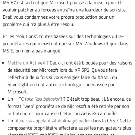
MSIE7 est sorti et que Microsoft pousse à la mise à jour. Or
vouloir patcher au forceps entraîne une lourdeur de son site.
Bref, vous condamnez votre propre production pour un
problème qui n'a plus à être résolu.
Et les “solutions”, toutes basées sur des technologies ultra-
propriétaires qui n'existent que sur MS-Windows et que dans
MSIE, on n'en a pas manqué :
Mettre un ActiveX
? Ceux-ci ont été bloqués pour des raisons
de sécurité par Microsoft lors du XP SP2. Ça vous fera
réfléchir à deux fois si vous songiez faire du XAML, du
Silverlight ou tout autre technologie cadenassée par
Microsoft.
Un
.HTC (
aka “css behavior”
)
? C'était trop beau : Là encore, ce
format “web” propriétaire de Microsoft a été retirée par son
initiateur, et pour cause : C'était un ActiveX camouflé.
Un
filtre css appelant AlphaImageLoader
dans la CSS ? Cette
composante propriétaire affectera aussi les navigateurs plus
récents (MSIE7 et MSIE8 qui n'en ont pas besoin), et