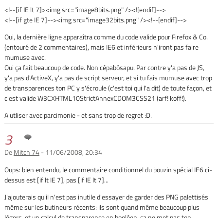
<!--[if IE lt 7]><img src="image8bits.png" /><![endif]-->
<!--[if gte IE 7]--><img src="image32bits.png" /><!--[endif]-->
Oui, la dernière ligne apparaîtra comme du code valide pour Firefox & Co.
(entouré de 2 commentaires), mais IE6 et inférieurs n'iront pas faire
mumuse avec.
Oui ça fait beaucoup de code. Non cépabôsapu. Par contre y'a pas de JS,
y'a pas d'ActiveX, y'a pas de script serveur, et si tu fais mumuse avec trop
de transparences ton PC y s'écroule (c'est toi qui l'a dit) de toute façon, et
c'est valide W3CXHTML10StrictAnnexCDOM3CSS21 (arf! koff!).
A utliser avec parcimonie - et sans trop de regret :D.
3
De
Mitch 74
- 11/06/2008, 20:34
Oups: bien entendu, le commentaire conditionnel du bouzin spécial IE6 ci-
dessus est [if lt IE 7], pas [if IE lt 7]...
J'ajouterais qu'il n'est pas inutile d'essayer de garder des PNG palettisés
même sur les butineurs récents: ils sont quand même beaucoup plus
légers, et un calcul de transparence en booléen, ça ne met pas ton