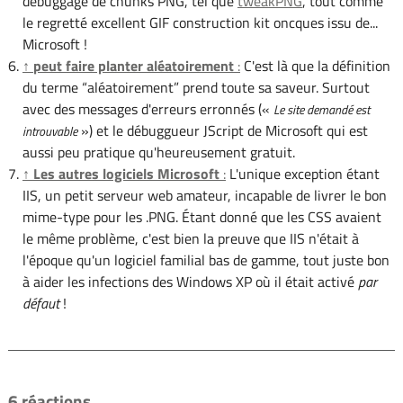
débuggage de chunks PNG, tel que
tweakPNG
, tout comme
le regretté excellent GIF construction kit oncques issu de...
Microsoft !
↑
peut
faire planter aléatoirement
:
C'est là que la définition
du terme “aléatoirement” prend toute sa saveur. Surtout
avec des messages d'erreurs erronnés («
Le site demandé est
») et le débuggueur JScript de Microsoft qui est
introuvable
aussi peu pratique qu'heureusement gratuit.
↑
Les autres logiciels Microsoft
:
L'unique exception étant
IIS, un petit serveur web amateur, incapable de livrer le bon
mime-type pour les .PNG. Étant donné que les CSS avaient
le même problème, c'est bien la preuve que IIS n'était à
l'époque qu'un logiciel familial bas de gamme, tout juste bon
à aider les infections des Windows XP où il était activé
par
défaut
!
6 réactions