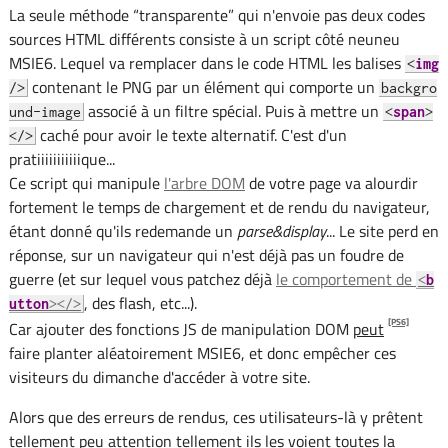
La seule méthode “transparente” qui n'envoie pas deux codes
sources HTML différents consiste à un script côté neuneu
MSIE6. Lequel va remplacer dans le code HTML les balises
<
img
contenant le PNG par un élément qui comporte un
/>
backgro
associé à un filtre spécial. Puis à mettre un
und-image
<
span
>
caché pour avoir le texte alternatif. C'est d'un
</>
pratiiiiiiiiiiique...
Ce script qui manipule
l'arbre DOM
de votre page va alourdir
fortement le temps de chargement et de rendu du navigateur,
étant donné qu'ils redemande un
parse&display
... Le site perd en
réponse, sur un navigateur qui n'est déjà pas un foudre de
guerre (et sur lequel vous patchez déjà
le comportement de
<
b
, des flash, etc...).
utton
></>
[PS6]
Car ajouter des fonctions JS de manipulation DOM
peut
faire planter aléatoirement MSIE6, et donc empêcher ces
visiteurs du dimanche d'accéder à votre site.
Alors que des erreurs de rendus, ces utilisateurs-là y prêtent
tellement peu attention tellement ils les voient toutes la