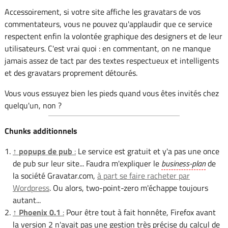
Accessoirement, si votre site affiche les gravatars de vos
commentateurs, vous ne pouvez qu'applaudir que ce service
respectent enfin la volontée graphique des designers et de leur
utilisateurs. C'est vrai quoi : en commentant, on ne manque
jamais assez de tact par des textes respectueux et intelligents
et des gravatars proprement détourés.
Vous vous essuyez bien les pieds quand vous êtes invités chez
quelqu'un, non ?
Chunks additionnels
↑
popups de pub
:
Le service est gratuit et y'a pas une once
de pub sur leur site... Faudra m'expliquer le
business-plan
de
la société Gravatar.com,
à part se faire racheter par
Wordpress
. Ou alors, two-point-zero m'échappe toujours
autant...
↑
Phoenix 0.1
:
Pour être tout à fait honnête, Firefox avant
la version 2 n'avait pas une gestion très précise du calcul de