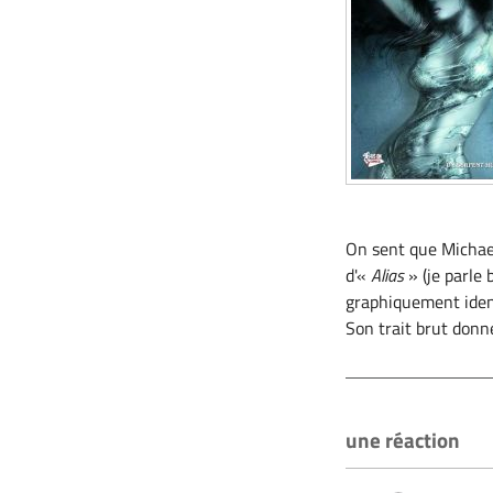
On sent que Michae
d'«
Alias
» (je parle 
graphiquement identi
Son trait brut donn
une réaction