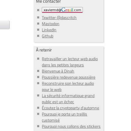
Me contacter
Txwitter @dascritch
Mastodon
LinkedIn
Github
À retenir
Retravailler un lecteur web audio
dans les petites largeurs
Bienvenue à Dinah
Poussière redevenue poussière
Reconstruire son lecteur audio
pour le web
La sécurité informatique grand
public est un échec
Écoutez la cryptoparty d'automne
Pourquoi je porte un treillis
customisé
Pourquoi nous collons des stickers