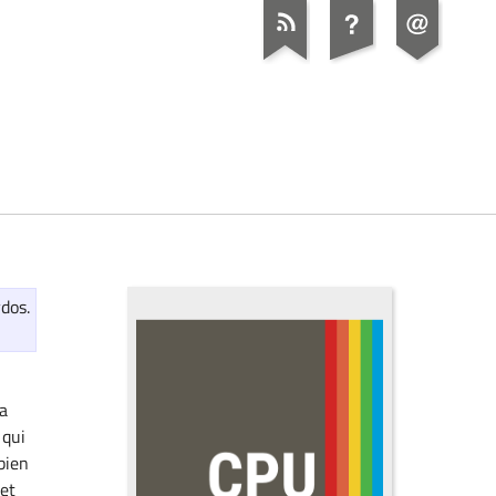
dos.
 a
 qui
bien
let