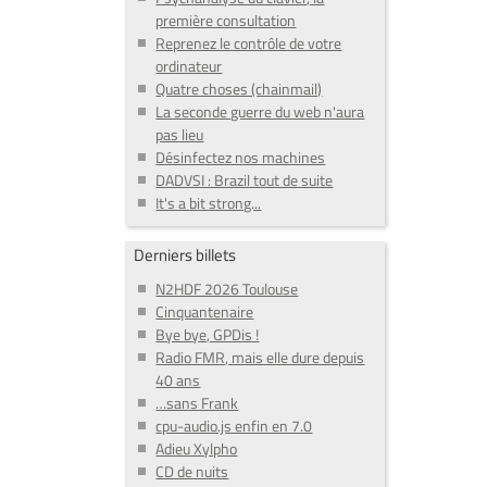
première consultation
Reprenez le contrôle de votre
ordinateur
Quatre choses (chainmail)
La seconde guerre du web n'aura
pas lieu
Désinfectez nos machines
DADVSI : Brazil tout de suite
It's a bit strong...
Derniers billets
N2HDF 2026 Toulouse
Cinquantenaire
Bye bye, GPDis !
Radio FMR, mais elle dure depuis
40 ans
…sans Frank
cpu-audio.js enfin en 7.0
Adieu Xylpho
CD de nuits