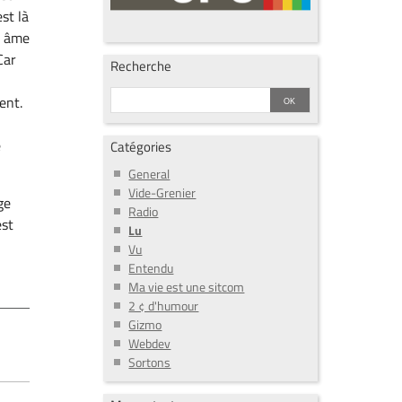
st là
n âme
Car
Recherche
ent.
e
Catégories
General
Vide-Grenier
ge
Radio
est
Lu
Vu
Entendu
Ma vie est une sitcom
2 ¢ d'humour
Gizmo
Webdev
Sortons