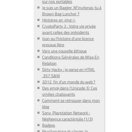
sur nos portables
Je suis un Bagger. M'inviteras-tu à
Brown Bag Luncher ?
Histoires en ‹img /›
CryptoParty 2 : Votre vie privée
avant celles des présidents
Json ou l'histoire d'une licence
presque libre
Vers une nouvelle éthique
Conditions Générales de Mise En
Relation
Dirty Hacky : je parse en HTML
.357 S&W
2012, fin d'un monde du web ?
Des emoji dans l'Unicode ① Ces
smilies chatoyants
Comment se retrouver dans mon
blog
Sony, Playstation Network :
Négligence caractérisée (1/3)
Badges
Psychanalyse du clavier, la