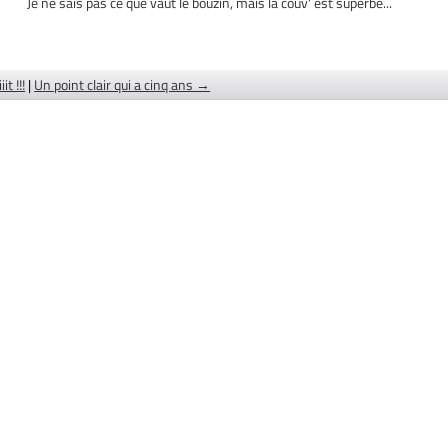
Je ne sais pas ce que vaut le bouzin, mais la couv' est superbe...
iit !!!
|
Un point clair qui a cinq ans →