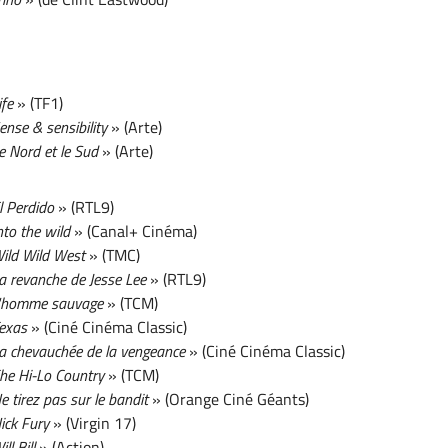
ife
» (TF1)
ense & sensibility
» (Arte)
e Nord et le Sud
» (Arte)
l Perdido
» (RTL9)
nto the wild
» (Canal+ Cinéma)
ild Wild West
» (TMC)
a revanche de Jesse Lee
» (RTL9)
'homme sauvage
» (TCM)
exas
» (Ciné Cinéma Classic)
a chevauchée de la vengeance
» (Ciné Cinéma Classic)
he Hi-Lo Country
» (TCM)
e tirez pas sur le bandit
» (Orange Ciné Géants)
ick Fury
» (Virgin 17)
ill Bill
» (Action)