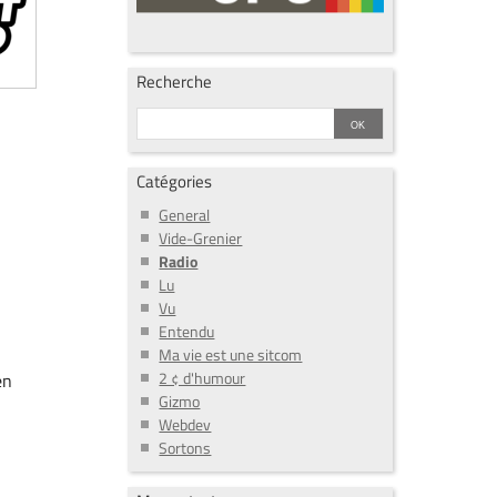
Recherche
Catégories
General
Vide-Grenier
Radio
Lu
Vu
Entendu
Ma vie est une sitcom
2 ¢ d'humour
en
Gizmo
Webdev
Sortons