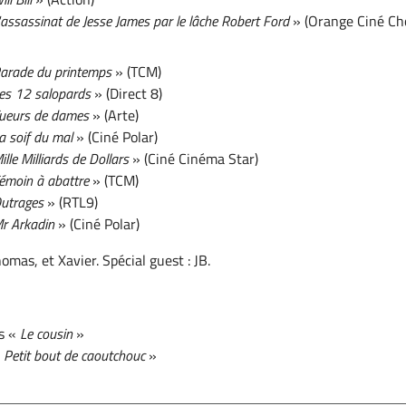
'assassinat de Jesse James par le lâche Robert Ford
» (Orange Ciné Ch
:
arade du printemps
» (TCM)
es 12 salopards
» (Direct 8)
ueurs de dames
» (Arte)
a soif du mal
» (Ciné Polar)
ille Milliards de Dollars
» (Ciné Cinéma Star)
émoin à abattre
» (TCM)
utrages
» (RTL9)
r Arkadin
» (Ciné Polar)
omas, et Xavier. Spécial guest : JB.
s «
Le cousin
»
«
Petit bout de caoutchouc
»