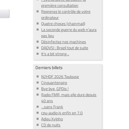
première consultation
Reprenez le contrôle de votre
ordinateur
Quatre choses (chainmail)
La seconde guerre du web n'aura
pas lieu
Désinfectez nos machines
DADVSI : Brazil tout de suite
It's a bit strong...
Derniers billets
N2HDF 2026 Toulouse
Cinquantenaire
Bye bye, GPDis !
Radio FMR, mais elle dure depuis
40 ans
…sans Frank
cpu-audio.js enfin en 7.0
Adieu Xylpho
CD de nuits