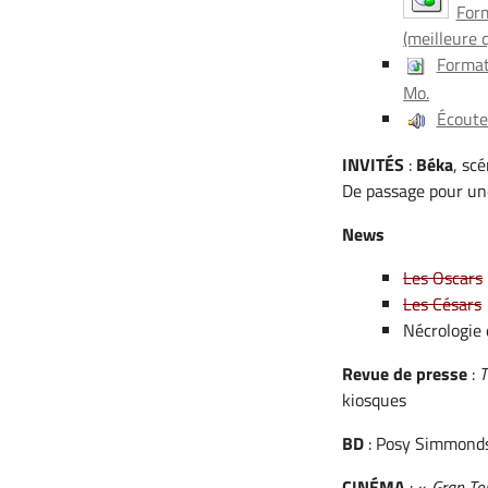
Form
(meilleure 
Format
Mo.
Écouter
INVITÉS
:
Béka
, sc
De passage pour une
News
Les Oscars
Les Césars
Nécrologie 
Revue de presse
:
T
kiosques
BD
: Posy Simmond
CINÉMA
: «
Gran To