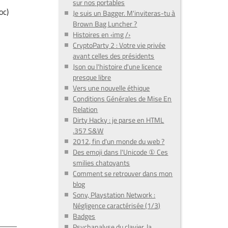
sur nos portables
oc)
Je suis un Bagger. M'inviteras-tu à
Brown Bag Luncher ?
Histoires en ‹img /›
CryptoParty 2 : Votre vie privée
avant celles des présidents
Json ou l'histoire d'une licence
presque libre
Vers une nouvelle éthique
Conditions Générales de Mise En
Relation
Dirty Hacky : je parse en HTML
.357 S&W
2012, fin d'un monde du web ?
Des emoji dans l'Unicode ① Ces
smilies chatoyants
Comment se retrouver dans mon
blog
Sony, Playstation Network :
Négligence caractérisée (1/3)
Badges
Psychanalyse du clavier, la