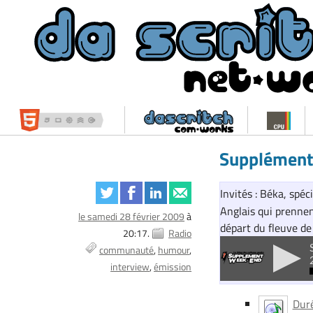
Supplément
Invités : Béka, spéci
Anglais qui prennent
le samedi 28 février 2009
à
départ du fleuve de
20:17.
Radio
communauté
humour
interview
émission
Duré