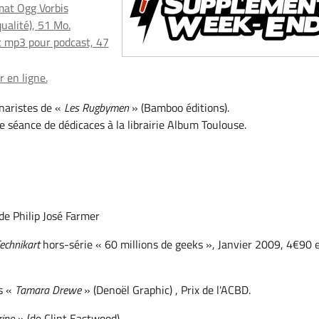
at Ogg Vorbis
qualité), 51 Mo.
 mp3 pour podcast, 47
 en ligne.
énaristes de «
Les Rugbymen
» (Bamboo éditions).
 séance de dédicaces à la librairie Album Toulouse.
de Philip José Farmer
echnikart
hors-série « 60 millions de geeks », Janvier 2009, 4€90 
s «
Tamara Drewe
» (Denoël Graphic) , Prix de l'ACBD.
rino
» (de Clint Eastwood)