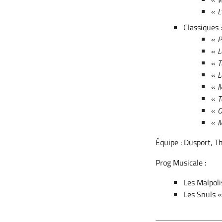
«
L
Classiques 
«
P
«
L
«
T
«
L
«
M
«
T
«
O
«
M
Équipe : Dusport, Th
Prog Musicale :
Les Malpoli
Les Snuls 