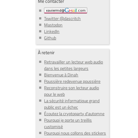
Me contacter
Txwitter @dascritch
Mastodon
LinkedIn
Github
À retenir
Retravailler un lecteur web audio
dans les petites largeurs
Bienvenue à Dinah
Poussière redevenue poussière
Reconstruire son lecteur audio
pour le web
La sécurité informatique grand
public est un échec
Écoutez la cryptoparty d'automne
Pourquoi je porte un treillis
customisé
Pourquoi nous collons des stickers