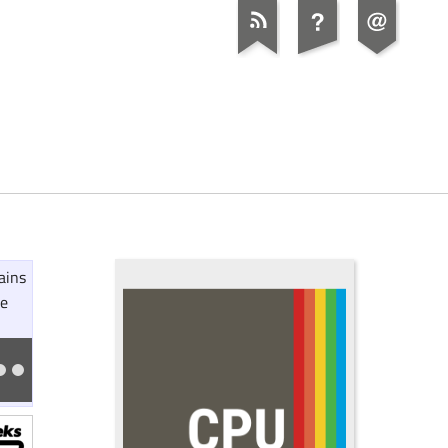
vains
le