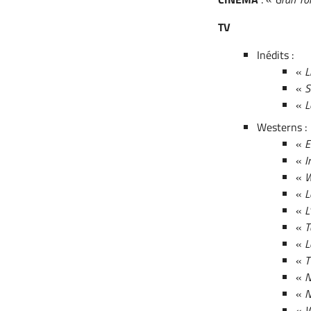
TV
Inédits :
«
L
«
S
«
L
Westerns :
«
E
«
I
«
W
«
L
«
L
«
T
«
L
«
T
«
N
«
N
«
W