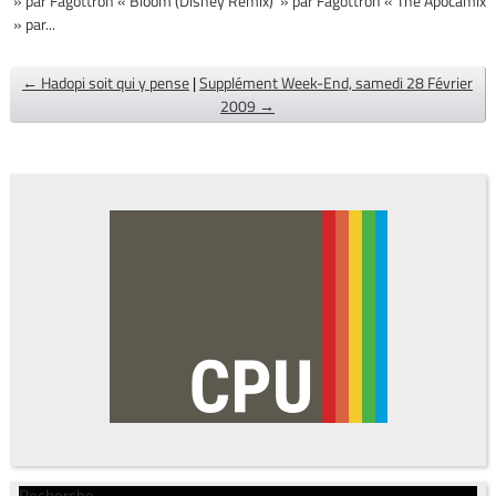
» par Fagottron « Bloom (Disney Remix) » par Fagottron « The Apocamix
» par...
← Hadopi soit qui y pense
|
Supplément Week-End, samedi 28 Février
2009 →
Recherche