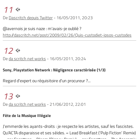
11
De
Dascritch depuis Twitter
- 16/05/2011, 20:23
@avernois je suis naze : m'avais-je oublié ?
http://dascritch.net/post/2009/02/26/Quis-custodiet-ipsos-custodes
12
De
da scritch net works
- 16/05/2011, 20:24
Sony, Playstation Network : Négligence caractérisée (1/3)
Regard d'expert ou réquisitoire d'un procureur ?...
13
De
da scritch net works
- 21/06/2012, 22:01
Fête de la Musique Illégale
J'emmerde les ayants-droits : je respecte les artistes, sauf les fascistes.
Qu'ACTA disparaisse et ses séides. « Lead Breakfast ('Pulp Fiction' Remix)