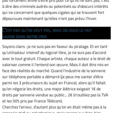
pas forcément envie d'être pris pour ce qu'ils ne sont pas, c'est
à dire des criminels avérés ou potentiels ou d'obscurs intérêts
qui ne concernent que quelques cigales qui se trouvent fort
dépourvues maintenant qu'elles n'ont pas prévu l'hiver.
C'est pas qu'on veut pas, mais on vous le fait
savoir dans notre prix
Soyons clairs : je ne suis pas en faveur du piratage. Et en tant
qu'utilisateur intensif du logiciel libre, je ne suis pas d'accord
avec le tout gratuit. Chaque artiste, chaque auteur a le droit de
valoriser comme il l'entend son œuvre. Mais il doit être mis en
face des réalités du marché. Quand l'industrie de la sonnerie
sur téléphone portable a démarré (je peux me vanter d'être
parmi les 3 précurseurs du sujet en France), alors qu'il fallait
qu'on négocie les droits, une major éditrice exigeait 1€ de
droits par sonnerie vendue au public... 2€ (n'oubliez pas la TVA
et les 50% pris par France Télécom).
Cherchez l'erreur, d'autant plus qu'on en était même pas à la