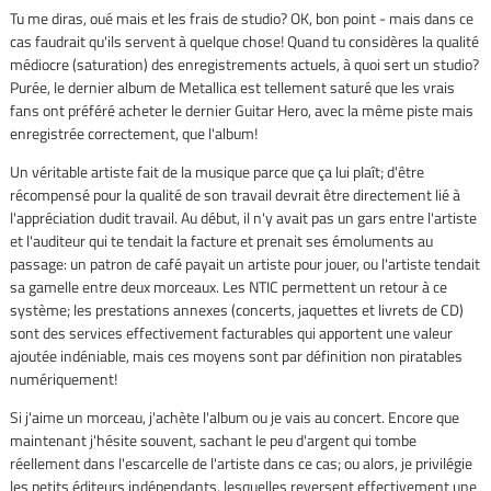
Tu me diras, oué mais et les frais de studio? OK, bon point - mais dans ce
cas faudrait qu'ils servent à quelque chose! Quand tu considères la qualité
médiocre (saturation) des enregistrements actuels, à quoi sert un studio?
Purée, le dernier album de Metallica est tellement saturé que les vrais
fans ont préféré acheter le dernier Guitar Hero, avec la même piste mais
enregistrée correctement, que l'album!
Un véritable artiste fait de la musique parce que ça lui plaît; d'être
récompensé pour la qualité de son travail devrait être directement lié à
l'appréciation dudit travail. Au début, il n'y avait pas un gars entre l'artiste
et l'auditeur qui te tendait la facture et prenait ses émoluments au
passage: un patron de café payait un artiste pour jouer, ou l'artiste tendait
sa gamelle entre deux morceaux. Les NTIC permettent un retour à ce
système; les prestations annexes (concerts, jaquettes et livrets de CD)
sont des services effectivement facturables qui apportent une valeur
ajoutée indéniable, mais ces moyens sont par définition non piratables
numériquement!
Si j'aime un morceau, j'achète l'album ou je vais au concert. Encore que
maintenant j'hésite souvent, sachant le peu d'argent qui tombe
réellement dans l'escarcelle de l'artiste dans ce cas; ou alors, je privilégie
les petits éditeurs indépendants, lesquelles reversent effectivement une