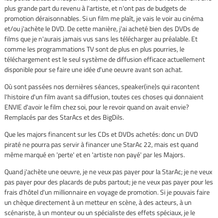
plus grande part du revenu à l'artiste, et n'ont pas de budgets de
promotion déraisonnables. Si un film me plaît, je vais le voir au cinéma
et/ou j'achète le DVD. De cette manière, j'ai acheté bien des DVDs de
films que je n'aurais jamais vus sans les télécharger au préalable. Et
comme les programmations TV sont de plus en plus pourries, le
téléchargement est le seul système de diffusion efficace actuellement
disponible pour se faire une idée d'une oeuvre avant son achat.
Où sont passées nos dernières séances, speaker(ine)s qui racontent
l'histoire d'un film avant sa diffusion, toutes ces choses qui donnaient
ENVIE d'avoir le film chez soi, pour le revoir quand on avait envie?
Remplacés par des StarAcs et des BigDils.
Que les majors financent sur les CDs et DVDs achetés: donc un DVD
piraté ne pourra pas servir à financer une StarAc 22, mais est quand
même marqué en 'perte' et en 'artiste non payé' par les Majors.
Quand j'achète une oeuvre, je ne veux pas payer pour la StarAc; je ne veux
pas payer pour des placards de pubs partout; je ne veux pas payer pour les
frais d'hôtel d'un millionnaire en voyage de promotion. Si je pouvais faire
un chèque directement à un metteur en scène, à des acteurs, à un
scénariste, à un monteur ou un spécialiste des effets spéciaux, je le