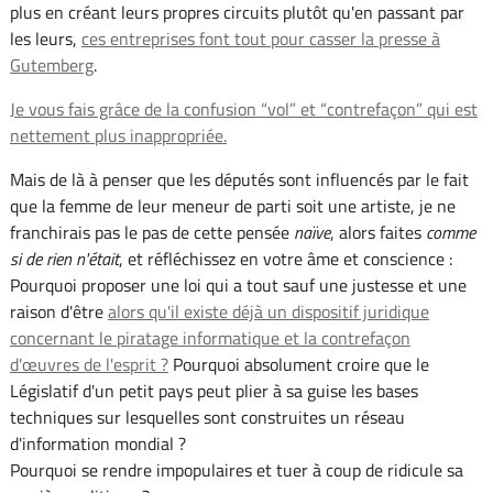
plus en créant leurs propres circuits plutôt qu'en passant par
les leurs,
ces entreprises font tout pour casser la presse à
Gutemberg
.
Je vous fais grâce de la confusion “vol” et “contrefaçon” qui est
nettement plus inappropriée.
Mais de là à penser que les députés sont influencés par le fait
que la femme de leur meneur de parti soit une artiste, je ne
franchirais pas le pas de cette pensée
naïve
, alors faites
comme
si de rien n'était
, et réfléchissez en votre âme et conscience :
Pourquoi proposer une loi qui a tout sauf une justesse et une
raison d'être
alors qu'il existe déjà un dispositif juridique
concernant le piratage informatique et la contrefaçon
d'œuvres de l'esprit ?
Pourquoi absolument croire que le
Législatif d'un petit pays peut plier à sa guise les bases
techniques sur lesquelles sont construites un réseau
d'information mondial ?
Pourquoi se rendre impopulaires et tuer à coup de ridicule sa