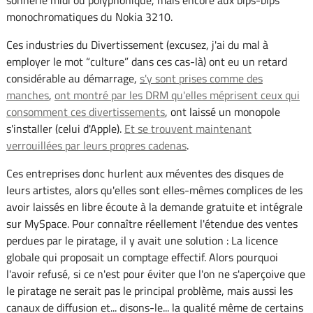
sonnerie midi ou polyphonique, mais encore aux bips-bips
monochromatiques du Nokia 3210.
Ces industries du Divertissement (excusez, j'ai du mal à
employer le mot “culture” dans ces cas-là) ont eu un retard
considérable au démarrage,
s'y sont prises comme des
manches
,
ont montré par les DRM qu'elles méprisent ceux qui
consomment ces divertissements
, ont laissé un monopole
s'installer (celui d'Apple).
Et se trouvent maintenant
verrouillées par leurs propres cadenas
.
Ces entreprises donc hurlent aux méventes des disques de
leurs artistes, alors qu'elles sont elles-mêmes complices de les
avoir laissés en libre écoute à la demande gratuite et intégrale
sur MySpace. Pour connaître réellement l'étendue des ventes
perdues par le piratage, il y avait une solution : La licence
globale qui proposait un comptage effectif. Alors pourquoi
l'avoir refusé, si ce n'est pour éviter que l'on ne s'aperçoive que
le piratage ne serait pas le principal problème, mais aussi les
canaux de diffusion et... disons-le... la qualité même de certains