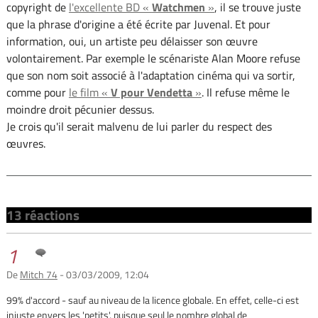
copyright de
l'excellente BD «
Watchmen
»
, il se trouve juste
que la phrase d'origine a été écrite par Juvenal. Et pour
information, oui, un artiste peu délaisser son œuvre
volontairement. Par exemple le scénariste Alan Moore refuse
que son nom soit associé à l'adaptation cinéma qui va sortir,
comme pour
le film «
V pour Vendetta
»
. Il refuse même le
moindre droit pécunier dessus.
Je crois qu'il serait malvenu de lui parler du respect des
œuvres.
13 réactions
1
De
Mitch 74
- 03/03/2009, 12:04
99% d'accord - sauf au niveau de la licence globale. En effet, celle-ci est
injuste envers les 'petits', puisque seul le nombre global de