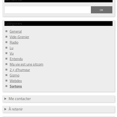
Catégories
General
Vide-Grenier
Radio
Lu
Vu
Entendu
Ma vie est une sitcom
2 ¢ d'humour
Gizmo
Webdev
Sortons
Me contacter
À retenir