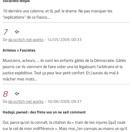
Socialists Ninjas
10 derrière une colonne, et là, paf, le drame. Ne pas manquer les
“explications” de ce fiasco....
7
De
da scritch net works
- 14/05/2009, 00:33
Artistes = Fascistes
Musiciens, acteurs, ... ils sont les enfants gâtés de la Démocratie. Gâtés
pourris car ils viennent de faire voter une loi légalisant l'arbitraire et la
justice expéditive. Tout ça pour leur petit confort. Et j'aurais du mal à
mâcher mes mots...
8
De
da scritch net works
- 16/06/2009, 09:37
Hadopi, pwned : des flims vus on ne sait comment
Oui, parce qu'on la connaît, la citation du « train de tes injures [qui] roule
sur le rail de mon indifférence », Mais moi, j'en connais au moins un qu'il