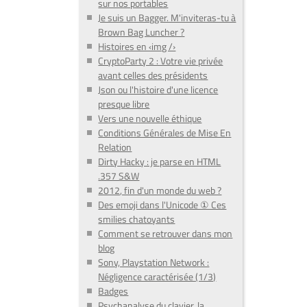
sur nos portables
Je suis un Bagger. M'inviteras-tu à
Brown Bag Luncher ?
Histoires en ‹img /›
CryptoParty 2 : Votre vie privée
avant celles des présidents
Json ou l'histoire d'une licence
presque libre
Vers une nouvelle éthique
Conditions Générales de Mise En
Relation
Dirty Hacky : je parse en HTML
.357 S&W
2012, fin d'un monde du web ?
Des emoji dans l'Unicode ① Ces
smilies chatoyants
Comment se retrouver dans mon
blog
Sony, Playstation Network :
Négligence caractérisée (1/3)
Badges
Psychanalyse du clavier, la