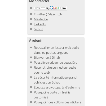
Me contacter
Txwitter @dascritch
Mastodon
LinkedIn
Github
À retenir
Retravailler un lecteur web audio
dans les petites largeurs
Bienvenue à Dinah
Poussière redevenue poussière
Reconstruire son lecteur audio
pour le web
La sécurité informatique grand
public est un échec
Écoutez la cryptoparty d'automne
Pourquoi je porte un treillis
customisé
Pourquoi nous collons des stickers