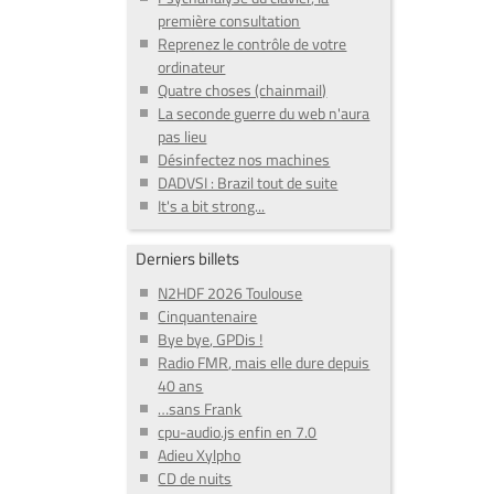
première consultation
Reprenez le contrôle de votre
ordinateur
Quatre choses (chainmail)
La seconde guerre du web n'aura
pas lieu
Désinfectez nos machines
DADVSI : Brazil tout de suite
It's a bit strong...
Derniers billets
N2HDF 2026 Toulouse
Cinquantenaire
Bye bye, GPDis !
Radio FMR, mais elle dure depuis
40 ans
…sans Frank
cpu-audio.js enfin en 7.0
Adieu Xylpho
CD de nuits