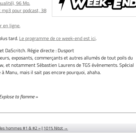
qualité), 96 Mo.
 mp3 pour podcast, 38
 en ligne.
lus tard.
Le programme de ce week-end est ici
.
et DaScritch. Régie directe : Dusport
eurs, exposants, commerçants et autres allumés de tout poils du
w, et notamment Sébastien Laurens de TGS évènements. Spécial
e à Manu, mais il sait pas encore pourquoi, ahaha.
Explose ta flamme
»
 des hommes #1 & #2 »
|
101% Nitot →