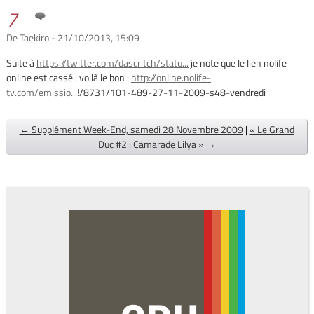
7
De Taekiro - 21/10/2013, 15:09
Suite à
https://twitter.com/dascritch/statu...
je note que le lien nolife
online est cassé : voilà le bon :
http://online.nolife-
tv.com/emissio...
!/8731/101-489-27-11-2009-s48-vendredi
← Supplément Week-End, samedi 28 Novembre 2009
|
« Le Grand
Duc #2 : Camarade Lilya » →