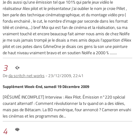
Je dis aussi qu'une émission tel que 101% qui parle jeux vidéo le
réalisateur Alex pilot et le présentateur j'ai oublier le nom je croie Pillet ,
ben parle des technique cinématographique, et du montage vidéo pro (
fondu enchainé , le cut, le nombre d'image par seconde dans les format
télé et cinéma,...) bref Moi qui est fan de cinéma et la réalisation, sa ma
vraiment touché et encore beaucoup fait aimer nous amis de chez Nolife
je me suis jamais trompé je le disais a mes amis depuis l'apparition d'Alex
pilot et ces potes dans GAmeOne je disais ces gens la son une pointure
de haut niveau vraiment bravo et en soutien Nolife a 2000 % ........
3
De
da scritch net works
- 23/12/2009, 22:41
Supplément Week-End, samedi 19 Décembre 2009
[RÉSUMÉ INCOMPLET] Interview : Alex Pilot. Émission n°220 spécial
courant alternatf : Comment révolutionner la tv quand on a des idées,
mais pas de Bétacam. La BD numérique, four annoncé ? Cameron envahi
les cinémas et les programmes de...
4