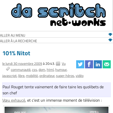
ALLER AU MENU
ALLER À LA RECHERCHE
101% Nitot
le lundi 30 novembre 2009
à 20:43.
Vu
communauté
css
dom
html
humour
javascript
libre
mobilité
ordinateur
super-héros
vidéo
Paul Rouget tente vainement de faire taire les quolibets de
son chef
Vœu exhaucé
, et c'est un immense moment de télévision :