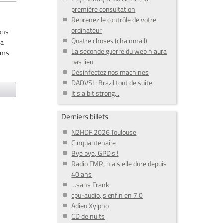
première consultation
Reprenez le contrôle de votre
ordinateur
ons
Quatre choses (chainmail)
la
La seconde guerre du web n'aura
ilms
pas lieu
Désinfectez nos machines
DADVSI : Brazil tout de suite
It's a bit strong...
Derniers billets
N2HDF 2026 Toulouse
Cinquantenaire
Bye bye, GPDis !
Radio FMR, mais elle dure depuis
40 ans
…sans Frank
cpu-audio.js enfin en 7.0
Adieu Xylpho
CD de nuits