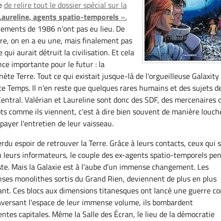
me
de relire tout le dossier spécial sur la
 Laureline, agents spatio-temporels
»
,
ements de 1986 n'ont pas eu lieu. De
re, on en a eu une, mais finalement pas
qui aurait détruit la civilisation. Et cela
e importante pour le futur : la
anète Terre. Tout ce qui existait jusque-là de l'orgueilleuse Galaxity
ace Temps. Il n'en reste que quelques rares humains et des sujets d
entral. Valérian et Laureline sont donc des SDF, des mercenaires 
ts comme ils viennent, c'est à dire bien souvent de manière louch
payer l'entretien de leur vaisseau.
erdu espoir de retrouver la Terre. Grâce à leurs contacts, ceux qui 
u leurs informateurs, le couple des ex-agents spatio-temporels pe
ste. Mais la Galaxie est à l'aube d'un immense changement. Les
ses monolithes sortis du Grand Rien, deviennent de plus en plus
nt. Ces blocs aux dimensions titanesques ont lancé une guerre co
raversant l'espace de leur immense volume, ils bombardent
entes capitales. Même la Salle des Écran, le lieu de la démocratie