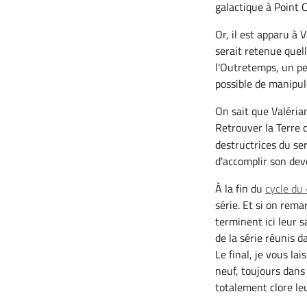
galactique à Point 
Or, il est apparu à 
serait retenue quell
l'Outretemps, un pe
possible de manipul
On sait que Valéria
Retrouver la Terre
destructrices du se
d'accomplir son devo
À la fin du
cycle du
série. Et si on rema
terminent ici leur 
de la série réunis d
Le final, je vous la
neuf, toujours dans
totalement clore leur