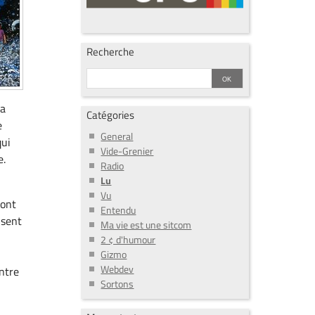
Recherche
 a
Catégories
e
General
qui
Vide-Grenier
e.
Radio
Lu
Vu
sont
Entendu
nsent
Ma vie est une sitcom
2 ¢ d'humour
Gizmo
Webdev
ntre
Sortons