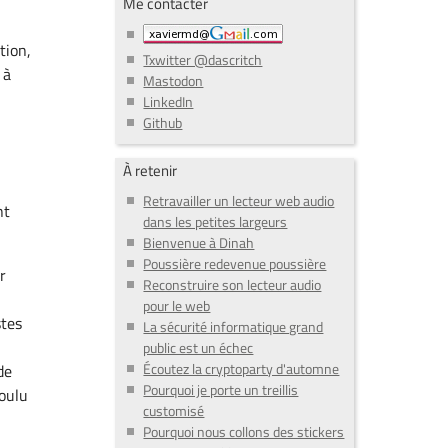
Me contacter
tion,
Txwitter @dascritch
 à
Mastodon
LinkedIn
Github
À retenir
Retravailler un lecteur web audio
nt
dans les petites largeurs
Bienvenue à Dinah
Poussière redevenue poussière
r
Reconstruire son lecteur audio
pour le web
stes
La sécurité informatique grand
public est un échec
Écoutez la cryptoparty d'automne
de
Pourquoi je porte un treillis
voulu
customisé
Pourquoi nous collons des stickers