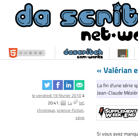
« Valérian 
La fin d'une série 
Jean-Claude Mézière
le vendredi 19 février 2010
à
20:41.
Lu
bd
chronique
science-fiction
série
Si vous avez manqué