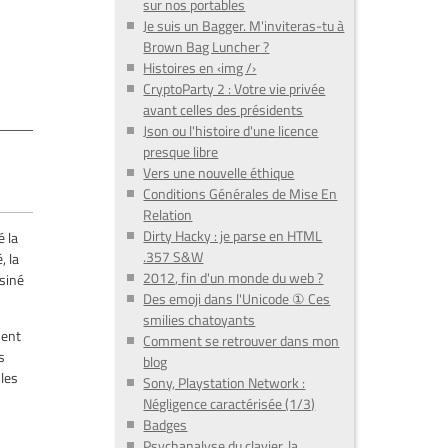
sur nos portables
Je suis un Bagger. M'inviteras-tu à
Brown Bag Luncher ?
Histoires en ‹img /›
CryptoParty 2 : Votre vie privée
avant celles des présidents
Json ou l'histoire d'une licence
presque libre
Vers une nouvelle éthique
Conditions Générales de Mise En
Relation
Dirty Hacky : je parse en HTML
é la
.357 S&W
, la
2012, fin d'un monde du web ?
ssiné
Des emoji dans l'Unicode ① Ces
smilies chatoyants
ment
Comment se retrouver dans mon
s
blog
 les
Sony, Playstation Network :
Négligence caractérisée (1/3)
Badges
Psychanalyse du clavier, la