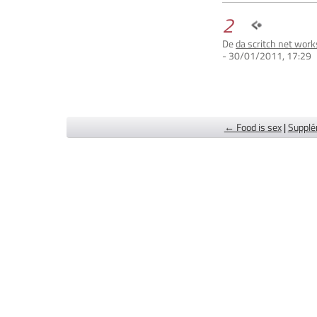
2
De
da scritch net work
- 30/01/2011, 17:29
← Food is sex
|
Supplé