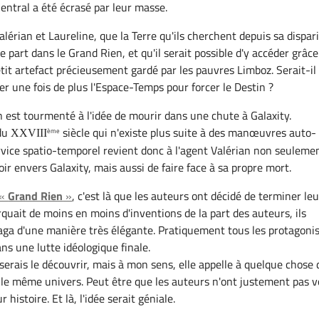
Central a été écrasé par leur masse.
Valérian et Laureline, que la Terre qu'ils cherchent depuis sa dispari
e part dans le Grand Rien, et qu'il serait possible d'y accéder grâce
tit artefact précieusement gardé par les pauvres Limboz. Serait-il
er une fois de plus l'Espace-Temps pour forcer le Destin ?
n est tourmenté à l'idée de mourir dans une chute à Galaxity.
 du
siècle qui n'existe plus suite à des manœuvres auto-
ème
XXVIII
rvice spatio-temporel revient donc à l'agent Valérian non seuleme
ir envers Galaxity, mais aussi de faire face à sa propre mort.
 «
Grand Rien
»
, c'est là que les auteurs ont décidé de terminer leu
rquait de moins en moins d'inventions de la part des auteurs, ils
saga d'une manière très élégante. Pratiquement tous les protagoni
ans une lutte idéologique finale.
isserais le découvrir, mais à mon sens, elle appelle à quelque chose 
 le même univers. Peut être que les auteurs n'ont justement pas 
 histoire. Et là, l'idée serait géniale.