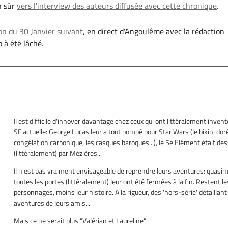
n sûr
vers l'interview des auteurs diffusée avec cette chronique
.
ion du 30 Janvier suivant
, en direct d'Angoulême avec la rédaction
 à été lâché.
Il est difficile d'innover davantage chez ceux qui ont littéralement invent
SF actuelle: George Lucas leur a tout pompé pour Star Wars (le bikini doré
congélation carbonique, les casques baroques...), le 5e Elément était de
(littéralement) par Mézières...
Il n'est pas vraiment envisageable de reprendre leurs aventures: quasi
toutes les portes (littéralement) leur ont été fermées à la fin. Restent le
personnages, moins leur histoire. A la rigueur, des 'hors-série' détaillant
aventures de leurs amis...
Mais ce ne serait plus "Valérian et Laureline".