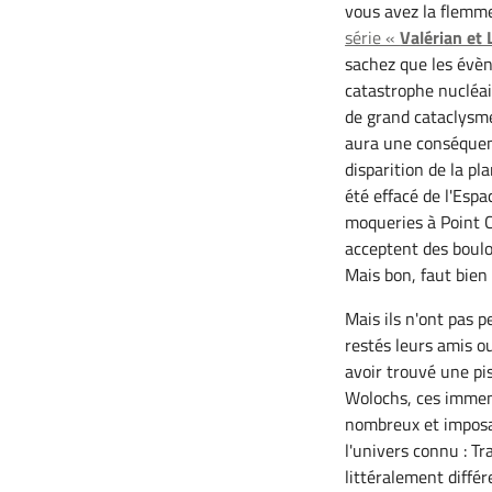
vous avez la flem
série «
Valérian et
sachez que les évèn
catastrophe nucléai
de grand cataclysme 
aura une conséquenc
disparition de la pl
été effacé de l'Esp
moqueries à Point C
acceptent des boulo
Mais bon, faut bien 
Mais ils n'ont pas p
restés leurs amis o
avoir trouvé une pi
Wolochs, ces immen
nombreux et imposa
l'univers connu : T
littéralement différ