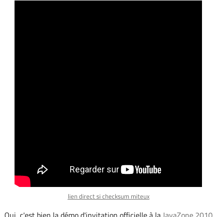
lien direct si checksum miteux
Oui, c'est bien la démo d'invitation
officielle
à la
JavaZone 2010